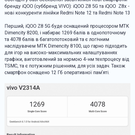
бренду iQOO (суббренд VIVO): iQOO Z8 5G та
iQOO
Z8x -
нові конкуренти лінійки Redmi Note 12 та Redmi Note 13
Перший,
iQOO
Z8 5G буде оснащений процесором MTK
Dimencity 8200, і набирає 1269 балів в однопоточному
та 4078 балів в багатопотоковий та є логічним
наслідувачем MTK Dimencity 8100, що гарно підходить
для ігор на високо-максимальних налаштуваннях
графіки, виготовлений за нормою 4-нм техпроцесу від
TSMC, та є потужним рішенням, для усіх задач. Також
смартфон оснащено 12 Гб оперативної памʼяті.