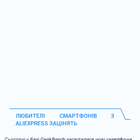
ЛЮБИТЕЛІ СМАРТФОНІВ З
ALIEXPRESS ЗАЦІНЯТЬ
Сьогодні у базі GeekBench засвітилися нові смартфони