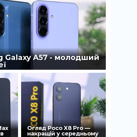
 Galaxy A57 - молодший
еї
0
Max
Огляд Poco X8 Pro —
ів
накращій у середньому