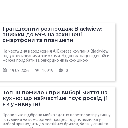
Грандіозний розпродаж Blackview:
знижки до 59% на захищені
смартфони та планшети
На честь дня народження AliExpress компанія Blackview
радує величезними знижками. Чудові захищені девайси
можна придбати за рекордно низькою ціною
19.03.2026
10919
0
Топ-10 помилок при виборі миття на
кухню: що найчастіше псує досвід (і
як уникнути)
Правильно підібрана мийка здатна перетворити рутинну
готування на комфортний процес, тоді як помилка у
виборі призводить до постійних бризків, болів у спині та