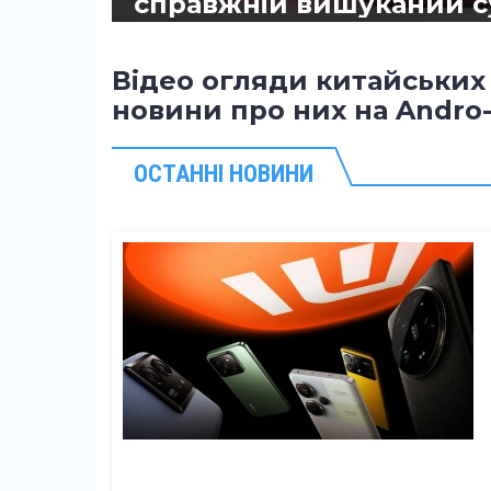
справжній вишуканий 
30.07.2026
1731
0
Відео огляди китайських 
#Текстові огляди
новини про них на Andro
ОСТАННІ НОВИНИ