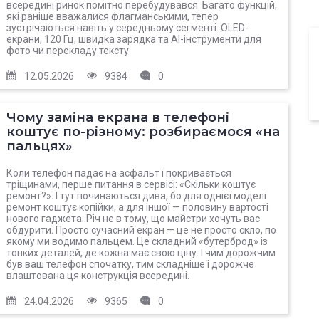
всередині ринок помітно перебудувався. Багато функцій,
які раніше вважалися флагманськими, тепер
зустрічаються навіть у середньому сегменті: OLED-
екрани, 120 Гц, швидка зарядка та AI-інструменти для
фото чи перекладу тексту.
12.05.2026
9384
0
Чому заміна екрана в телефоні
коштує по-різному: розбираємося «на
пальцях»
Коли телефон падає на асфальт і покривається
тріщинами, перше питання в сервісі: «Скільки коштує
ремонт?». І тут починаються дива, бо для однієї моделі
ремонт коштує копійки, а для іншої — половину вартості
нового гаджета. Річ не в тому, що майстри хочуть вас
обдурити. Просто сучасний екран — це не просто скло, по
якому ми водимо пальцем. Це складний «бутерброд» із
тонких деталей, де кожна має свою ціну. І чим дорожчим
був ваш телефон спочатку, тим складніше і дорожче
влаштована ця конструкція всередині.
24.04.2026
9365
0