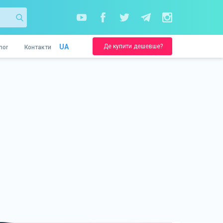
Де купити дешевше?
UA
nor
Контакти