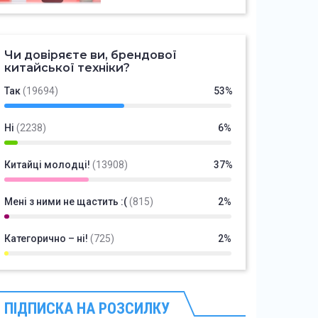
Чи довіряєте ви, брендової
китайської техніки?
Так
(19694)
53%
Ні
(2238)
6%
Китайці молодці!
(13908)
37%
Мені з ними не щастить :(
(815)
2%
Категорично – ні!
(725)
2%
ПІДПИСКА НА РОЗСИЛКУ