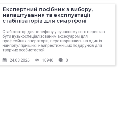
Експертний посібник з вибору,
налаштування та експлуатації
стабілізаторів для смартфоні
Стабілізатор для телефону у сучасному світі перестав
бути вузькоспеціалізованим аксесуаром для
професійних операторів, перетворившись на один із
найпопулярніших і найпрестижніших подарунків для
творчих особистостей.
24.03.2026
10940
0