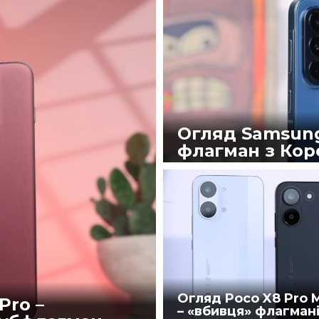
Огляд Samsung
флагман з Кор
23.07.2026
4679
#Текстові огляди
Огляд Poco X8 Pro 
Pro –
– «вбивця» флагман