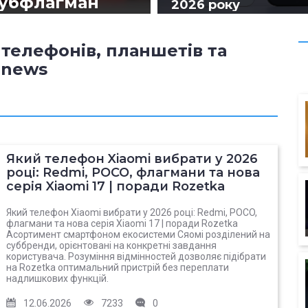
субфлагман
2026 року
09.05.2026
15614
телефонів, планшетів та
#Текстові огляди
-news
Який телефон Xiaomi вибрати у 2026
році: Redmi, POCO, флагмани та нова
серія Xiaomi 17 | поради Rozetka
Який телефон Xiaomi вибрати у 2026 році: Redmi, POCO,
флагмани та нова серія Xiaomi 17 | поради Rozetka
Асортимент смартфоном екосистеми Сяомі розділений на
суббренди, орієнтовані на конкретні завдання
користувача. Розуміння відмінностей дозволяє підібрати
на Rozetka оптимальний пристрій без переплати
надлишкових функцій.
12.06.2026
7233
0