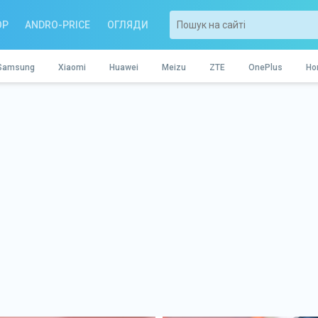
OP
ANDRO-PRICE
ОГЛЯДИ
Samsung
Xiaomi
Huawei
Meizu
ZTE
OnePlus
Ho