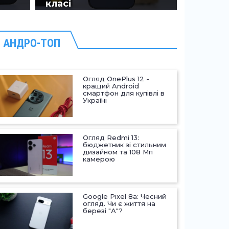
класі
1
28.04.2026
17053
0
АНДРО-ТОП
#Текстові огляди
Огляд OnePlus 12 -
кращий Android
смартфон для купівлі в
Україні
Огляд Redmi 13:
бюджетник зі стильним
дизайном та 108 Мп
камерою
Google Pixel 8a: Чесний
огляд. Чи є життя на
березі "А"?