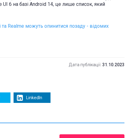
UI 6 на базі Android 14, це лише список, який
i та Realme можуть опинитися позаду - відомих
Дата публікації:
31.10.2023
r
LinkedIn