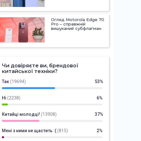
Огляд Motorola Edge 70
Pro – справжній
вишуканий субфлагман
Чи довіряєте ви, брендової
китайської техніки?
Так
(19694)
53%
Ні
(2238)
6%
Китайці молодці!
(13908)
37%
Мені з ними не щастить :(
(815)
2%