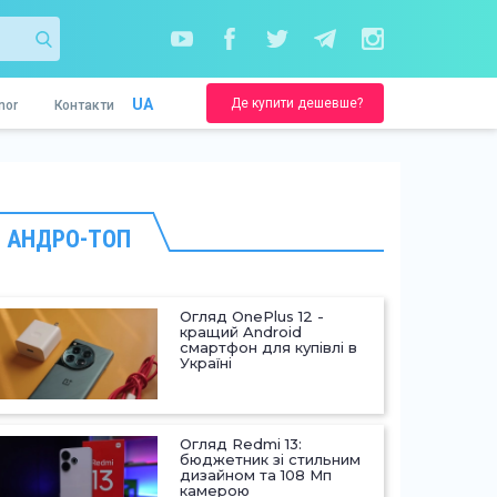
Де купити дешевше?
UA
nor
Контакти
АНДРО-ТОП
Огляд OnePlus 12 -
кращий Android
смартфон для купівлі в
Україні
Огляд Redmi 13:
бюджетник зі стильним
дизайном та 108 Мп
камерою