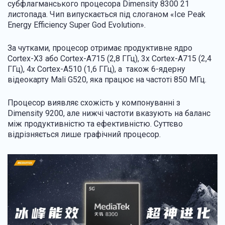
субфлагманського процесора Dimensity 8300 21
листопада. Чип випускається під слоганом «Ice Peak
Energy Efficiency Super God Evolution».
За чутками, процесор отримає продуктивне ядро
Cortex-X3 або Cortex-A715 (2,8 ГГц), 3x Cortex-A715 (2,4
ГГц), 4x Cortex-A510 (1,6 ГГц), а також 6-ядерну
відеокарту Mali G520, яка працює на частоті 850 МГц.
Процесор виявляє схожість у компонуванні з
Dimensity 9200, але нижчі частоти вказують на баланс
між продуктивністю та ефективністю. Суттєво
відрізняється лише графічний процесор.