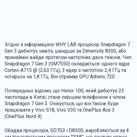
Згідно з інформацією WHY LAB процесор Snapdragon 7
Gen 3 дебютує навіть швидше за Dimensity 8300, або
принаймні вийде протягом наступних двох тижнів. Чип
Snapdragon 7 Gen 3 (SM7550) складається: одного ядра
Cortex-A715 @ (2,63 ГГц), 3 ядер з частотою 2,4 ГГц та
чотирьох на 1,8 ГГц. Він отримає GPU Adreno 720.
Попередньо відомо, що Honor 100, який дебютує 23
листопада в Китаї, стане першим телефоном з чіпом
Snapdragon 7 Gen 3. Очікується, що він також буде
працювати у Vivo S18, Vivo V30 та OnePlus Ace 3
(OnePlus Nord 4).
Обидва процесори, SD7G3 і D8300, виробляються за 4
нм технологічним процесом TSMC, що означає кращу