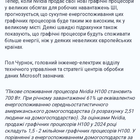
Тепер, коли Nvidia продає свої нові графічні процесори
у великих обсягах для робочих навантажень ШІ,
прогнозується, що сукупне енергоспоживання цих
графічних процесорів буде таким же високим, як у
великому місті. Деякі швидкі підрахунки також
показують, що графічні процесори будуть споживати
більше енергії, ніж у деяких невеликих європейських
країнах.
Пол Чурнок, головний інженер-електрик відділу
технічного управління та стратегії центрів обробки
даних Microsoft зазначив:
"Пікове споживання процесора Nvidia H100 становить
700 Вт. При річному завантаженні 61% це еквівалентно
енергоспоживанню середньостатистичного
американського домогосподарства (з розрахунку 2,51
людини на домогосподарство). За оцінками Nvidia,
продажі графічних процесорів H100 у 2024 році
складуть 1,5 - 2 мільйони графічних процесорів H100. У
порівнянні з енергоспоживанням домогосподарств за