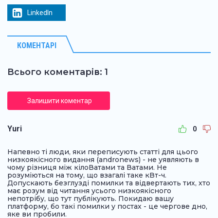
LinkedIn
КОМЕНТАРІ
Всього коментарів: 1
Залишити коментар
Yuri
0
Напевно ті люди, яки переписують статті для цього
низкоякісного видання (andronews) - не уявляють в
чому різниця між кілоВатами та Ватами. Не
розуміються на тому, що взагалі таке кВт-ч.
Допускають безглузді помилки та відвертають тих, хто
має розум від читання усього низкоякісного
непотрібу, що тут публікують. Покидаю вашу
платформу, бо такі помилки у постах - це чергове дно,
яке ви пробили.