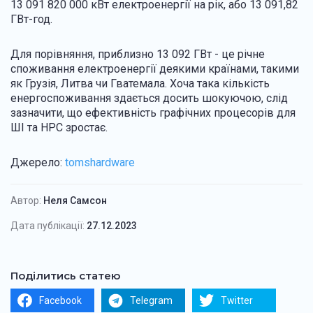
13 091 820 000 кВт електроенергії на рік, або 13 091,82
ГВт-год.
Для порівняння, приблизно 13 092 ГВт - це річне
споживання електроенергії деякими країнами, такими
як Грузія, Литва чи Гватемала. Хоча така кількість
енергоспоживання здається досить шокуючою, слід
зазначити, що ефективність графічних процесорів для
ШІ та HPC зростає.
Джерело:
tomshardware
Автор:
Неля Самсон
Дата публікації:
27.12.2023
Поділитись статею
Facebook
Telegram
Twitter