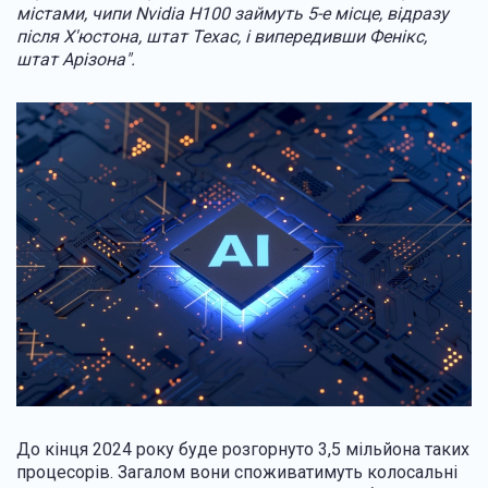
містами, чипи Nvidia H100 займуть 5-е місце, відразу
після Х'юстона, штат Техас, і випередивши Фенікс,
штат Арізона".
До кінця 2024 року буде розгорнуто 3,5 мільйона таких
процесорів. Загалом вони споживатимуть колосальні