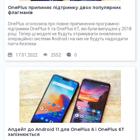
OnePlus припиняє підтримку двох популярних
флагманів
OnePlus оголосила про повне припинення програмної
підтримки OnePlus 6 та OnePlus 6T, які були випущені у 2018
році. Тепер ці моделі не будуть отримувати оновлення
операційної системи Android і на них не будуть надходити
патчі безпеки.
17.01.2022
2552
0
Апдейт до Android 11 для OnePlus 6 і OnePlus 6T
запізнюється