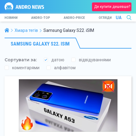
Де купити дешевше?
UA
НОВИНИ
ANDRO-TOP
ANDRO-PRICE
ОГЛЯДИ
Хмара тегів
Samsung Galaxy S22. iSIM
SAMSUNG GALAXY S22. ISIM
Сортувати за:
датою
відвідуваннями
коментарями
алфавітом