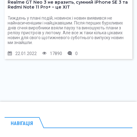
Realme GT Neo 3 не вразить, сумний iPhone SE 3 та
Redmi Note 11 Pro+ – це ХІТ
Тиждень у плані подій, новинок і новин виявився не
найнасиченішим і найцікавішим. Після перших бурхливих
днів січня виробники взяли паузу та виношують плани з
релізу пристроїв у лютому. Але все ж таки кілька цікавих
новин для свого щотижневого суботнього випуску новин
ми знайшли.
22.01.2022
17890
0
НАВІГАЦІЯ