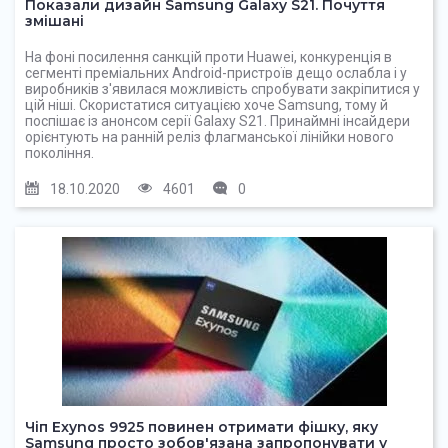
Показали дизайн Samsung Galaxy S21. Почуття
змішані
На фоні посилення санкцій проти Huawei, конкуренція в
сегменті преміальних Android-пристроїв дещо ослабла і у
виробників з'явилася можливість спробувати закріпитися у
цій ніші. Скористатися ситуацією хоче Samsung, тому й
поспішає із анонсом серії Galaxy S21. Принаймні інсайдери
орієнтують на ранній реліз флагманської лінійки нового
покоління.
18.10.2020
4601
0
Чіп Exynos 9925 повинен отримати фішку, яку
Samsung просто зобов'язана запропонувати у