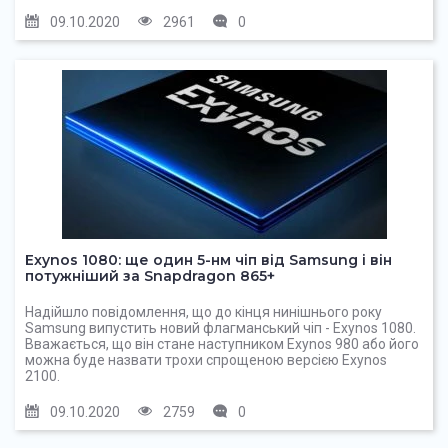
09.10.2020
2961
0
Exynos 1080: ще один 5-нм чіп від Samsung і він
потужніший за Snapdragon 865+
Надійшло повідомлення, що до кінця нинішнього року
Samsung випустить новий флагманський чіп - Exynos 1080.
Вважається, що він стане наступником Exynos 980 або його
можна буде назвати трохи спрощеною версією Exynos
2100.
09.10.2020
2759
0