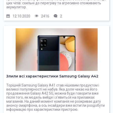
цих чіпів: схильні до перегріву та агресивно споживають
акумулятор.
12.10.2020
2416
2
Злили всі характеристики Samsung Galaxy A42
Торішній Samsung Galaxy A41 став нішевим продуктом і
великої популярності не набув. Яка доля чекає на його
продовження Galaxy A42 5G, можна буде говорити вже
після того, як модель вийде і з'явиться на прилавках
магазинів. На даний момент компанія не розкриває дату
анонсу смартфона, а ось інсайдери вже встигли роздобути
інформацію про характеристики пристрою.