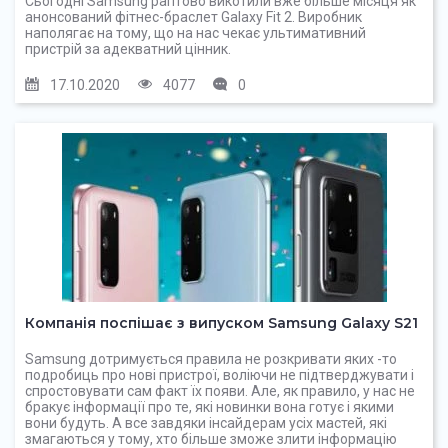
Сьогодні Samsung раптово викотили вже більше місяця як
анонсований фітнес-браслет Galaxy Fit 2. Виробник
наполягає на тому, що на нас чекає ультимативний
пристрій за адекватний цінник.
17.10.2020
4077
0
Компанія поспішає з випуском Samsung Galaxy S21
Samsung дотримується правила не розкривати яких -то
подробиць про нові пристрої, воліючи не підтверджувати і
спростовувати сам факт їх появи. Але, як правило, у нас не
бракує інформації про те, які новинки вона готує і якими
вони будуть. А все завдяки інсайдерам усіх мастей, які
змагаються у тому, хто більше зможе злити інформацію