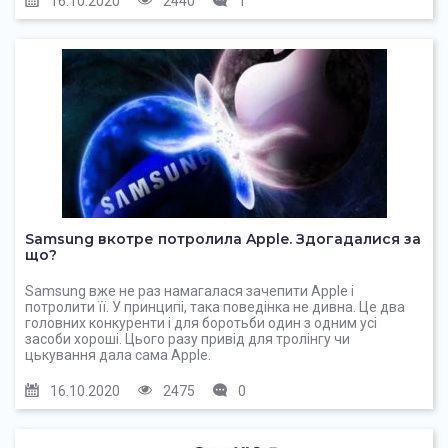
16.10.2020
2440
1
Samsung вкотре потролила Apple. Здогадалися за
що?
Samsung вже не раз намагалася зачепити Apple і
потролити її. У принципі, така поведінка не дивна. Це два
головних конкуренти і для боротьби один з одним усі
засоби хороші. Цього разу привід для тролінгу чи
цькування дала сама Apple.
16.10.2020
2475
0