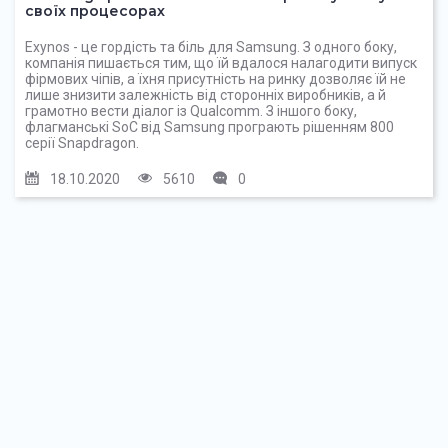
своїх процесорах
Exynos - це гордість та біль для Samsung. З одного боку,
компанія пишається тим, що їй вдалося налагодити випуск
фірмових чіпів, а їхня присутність на ринку дозволяє їй не
лише знизити залежність від сторонніх виробників, а й
грамотно вести діалог із Qualcomm. З іншого боку,
флагманські SoC від Samsung програють рішенням 800
серії Snapdragon.
18.10.2020
5610
0