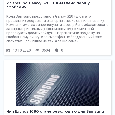
У Samsung Galaxy S20 FE виявлено першу
проблему
Коли Samsung представила Galaxy S20 FE, багато
профільних ресурсів та експертів високо оцінили новинку.
Компанія змогла запропонувати щось дійсно збалансоване
за характеристиками у флагманському сегменті і їй
пророкують досить райдужні перспективи продажу на
глобальному ринку. Але смартфон не бездоганний і вже
спочатку щось пішло не так. Але що саме?
13.10.2020
3604
0
Чип Exynos 1080 стане революцією для Samsung