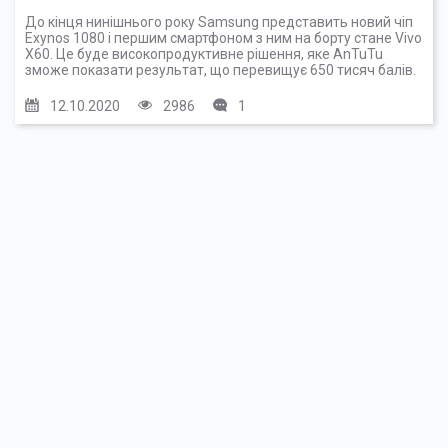
До кінця нинішнього року Samsung представить новий чіп
Exynos 1080 і першим смартфоном з ним на борту стане Vivo
X60. Це буде високопродуктивне рішення, яке AnTuTu
зможе показати результат, що перевищує 650 тисяч балів.
12.10.2020
2986
1