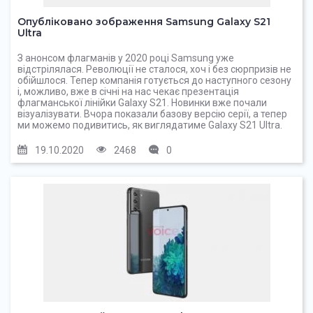
Опубліковано зображення Samsung Galaxy S21
Ultra
З анонсом флагманів у 2020 році Samsung уже
відстрілялася. Революції не сталося, хоч і без сюрпризів не
обійшлося. Тепер компанія готується до наступного сезону
і, можливо, вже в січні на нас чекає презентація
флагманської лінійки Galaxy S21. Новинки вже почали
візуалізувати. Вчора показали базову версію серії, а тепер
ми можемо подивитись, як виглядатиме Galaxy S21 Ultra.
19.10.2020
2468
0