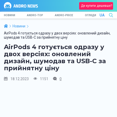
Де купити дешевше?
UA
НОВИНИ
ANDRO-TOP
ANDRO-PRICE
ОГЛЯДИ
Новини
AirPods 4 готується одразу у двох версіях: оновлений дизайн,
шумодав та USB-C за прийнятну ціну
AirPods 4 готується одразу у
двох версіях: оновлений
дизайн, шумодав та USB-C за
прийнятну ціну
18.12.2023
1151
0