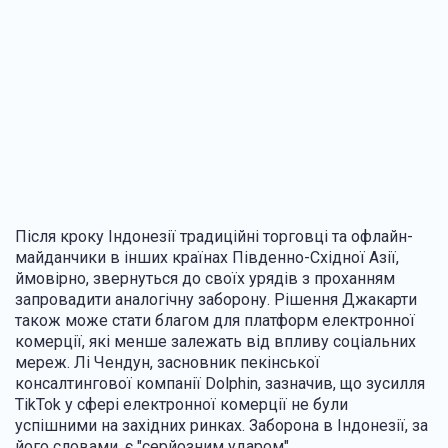
Після кроку Індонезії традиційні торговці та офлайн-
майданчики в інших країнах Південно-Східної Азії,
ймовірно, звернуться до своїх урядів з проханням
запровадити аналогічну заборону. Рішення Джакарти
також може стати благом для платформ електронної
комерції, які менше залежать від впливу соціальних
мереж. Лі Чендун, засновник пекінської
консалтингової компанії Dolphin, зазначив, що зусилля
TikTok у сфері електронної комерції не були
успішними на західних ринках. Заборона в Індонезії, за
його словами, є "серйозним ударом".