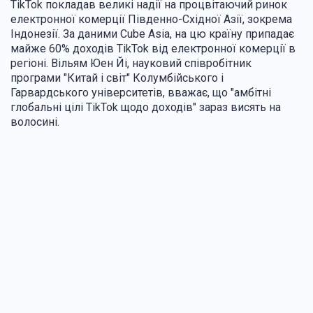
TikTok покладав великі надії на процвітаючий ринок
електронної комерції Південно-Східної Азії, зокрема
Індонезії. За даними Cube Asia, на цю країну припадає
майже 60% доходів TikTok від електронної комерції в
регіоні. Вільям Юен Йі, науковий співробітник
програми "Китай і світ" Колумбійського і
Гарвардського університетів, вважає, що "амбітні
глобальні цілі TikTok щодо доходів" зараз висять на
волосині.