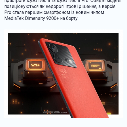
пристроїв iQOO Neo 8 та iQOO Neo 8 Pro. Обидві моделі
позиціонуються як недорогі ігрові рішення, а версія
Pro стала першим смартфоном із новим чипом
MediaTek Dimensity 9200+ на борту.