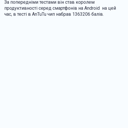
За попередніми тестами він став королем
продуктивності серед смартфонів на Android на цей
час, в тесті в AnTuTu чип набрав 1363206 балів.