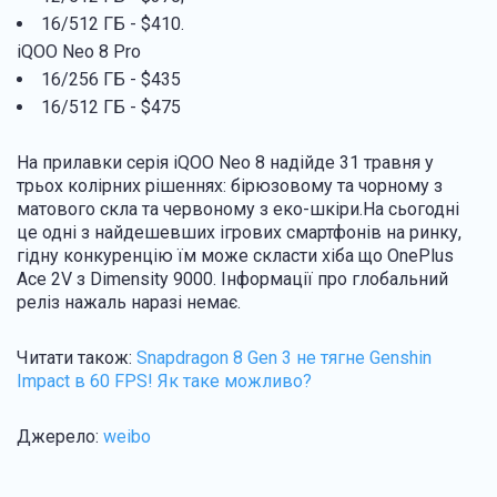
16/512 ГБ - $410.
iQOO Neo 8 Pro
16/256 ГБ - $435
16/512 ГБ - $475
На прилавки серія iQOO Neo 8 надійде 31 травня у
трьох колірних рішеннях: бірюзовому та чорному з
матового скла та червоному з еко-шкіри.На сьогодні
це одні з найдешевших ігрових смартфонів на ринку,
гідну конкуренцію їм може скласти хіба що OnePlus
Ace 2V з Dimensity 9000. Інформації про глобальний
реліз нажаль наразі немає.
Читати також:
Snapdragon 8 Gen 3 не тягне Genshin
Impact в 60 FPS! Як таке можливо?
Джерело:
weibo