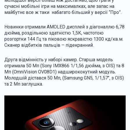
молодшої версії більш ніж достатньо, щоб грати у
сучасні мобільні ігри на максималках, але запас на
майбутнє все ж таки набагато більший у версії “Про”.
Новинки отримали AMOLED дисплей з діагоналлю 6,78
дюйма, роздільною здатністю 1,5К, частотою
розгортки 144 Гц та піковою яскравістю 1300 кд/кв.м.
Сканер відбитків пальців – підекранний.
Друга відмінність у наборі камер. Старша модель
отримала 50 Мп (Sony IMX866 1/1,56 дюйма, з OIS) та 8
Мп (OmniVision OV08D1) надширококутний модуль.
Молодшій дістався 50 Мп, (Samsung GN5, 1/1,57", з OIS)
та 2 Мп заглушка.