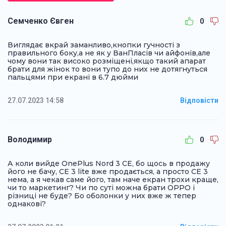
Семченко Євген
0
Виглядає вкрай заманливо,кнопки гучності з
правильного боку,а не як у ВанПласів чи айфонів,але
чому вони так високо розміщені,якщо такий апарат
брати для жінок то вони тупо до них не дотягнуться
пальцями при екрані в 6.7 дюйми
27.07.2023 14:58
Відповісти
Володимир
0
А коли вийде OnePlus Nord 3 CE, бо щось в продажу
його не бачу, CE 3 lite вже продається, а просто CE 3
нема, а я чекав саме його, там наче екран трохи краще,
чи то маркетинг? Чи по суті можна брати OPPO і
різниці не буде? Бо оболонки у них вже ж тепер
однакові?