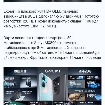
Екран – з пласкою Full HD+ OLED панеллю
виробництва BOE з діагоналлю 6,7 дюйма, з частотою
розгортки 120 Гц. Пікова яскравість складає 1100 кд/
кв.м., а частота ШІМ – 2160 Гц.
Окрім основної гордості смартфона 50-
мегапіксельного Sony IMX890 з оптичною
стабілізацією є ще 8-мегапкісельний сенсор із
надширококутним об'єктивом та 2-мегапіксельний для
зйомки макро. Фронтальна камера – 16-мегапіксельна.