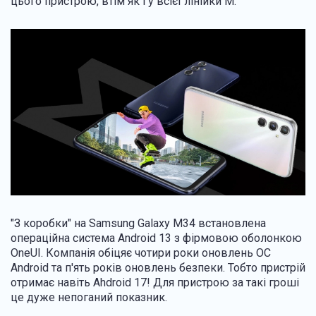
цього пристрою, втім як і у всієї лінійки M.
"З коробки" на Samsung Galaxy M34 встановлена ​​
операційна система Android 13 з фірмовою оболонкою
OneUI. Компанія обіцяє чотири роки оновлень ОС
Android та п'ять років оновлень безпеки. Тобто пристрій
отримає навіть Ahdroid 17! Для пристрою за такі гроші
це дуже непоганий показник.