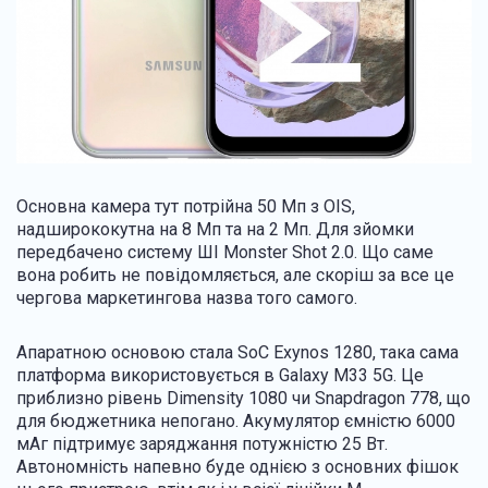
Основна камера тут потрійна 50 Мп з OIS,
надширококутна на 8 Мп та на 2 Мп. Для зйомки
передбачено систему ШІ Monster Shot 2.0. Що саме
вона робить не повідомляється, але скоріш за все це
чергова маркетингова назва того самого.
Апаратною основою стала SoC Exynos 1280, така сама
платформа використовується в Galaxy M33 5G. Це
приблизно рівень Dimensity 1080 чи Snapdragon 778, що
для бюджетника непогано. Акумулятор ємністю 6000
мАг підтримує заряджання потужністю 25 Вт.
Автономність напевно буде однією з основних фішок