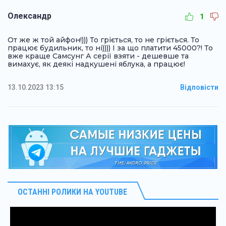
Олександр
1
От же ж той айфон!))) То гріється, то не гріється. То
працює будильник, то ні)))) І за що платити 45000?! То
вже краще Самсунг А серії взяти - дешевше та
вимахує, як деякі надкушені яблука, а працює!
13.10.2023 13:15
Відповісти
ОСТАННІ РОЛИКИ НА YOUTUBE