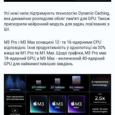
Усі нові чипи підтримують технологію Dynamic Caching,
яка динамічно розподіляє обсяг пам’яті для GPU. Також
прискорили нейронний модуль для задач, повʼязаних з
ШІ.
M3 Pro і M3 Max оснащені 12- та 16-ядерними CPU
відповідно. Їхня продуктивність у однопотоці на 30%
вища за M1 Pro та M1 Max. Щодо графіки, M3 Pro має
18-ядерний GPU, а M3 Max - величезний 40-ядерний
GPU для найвимогливіших завдань.