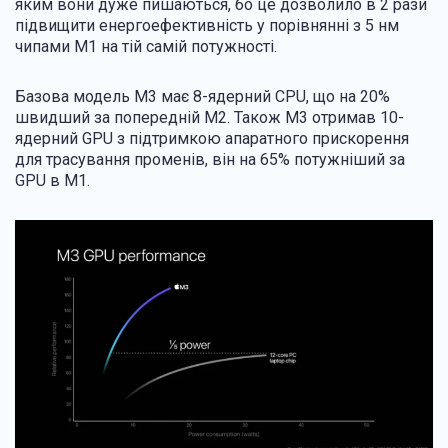
яким вони дуже пишаються, бо це дозволило в 2 рази
підвищити енергоефективність у порівнянні з 5 нм
чипами M1 на тій самій потужності.
Базова модель M3 має 8-ядерний CPU, що на 20%
швидший за попередній M2. Також M3 отримав 10-
ядерний GPU з підтримкою апаратного прискорення
для трасування променів, він на 65% потужніший за
GPU в M1.