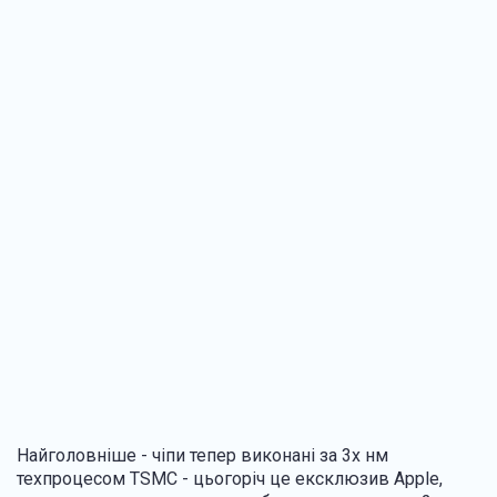
Найголовніше - чіпи тепер виконані за 3х нм
техпроцесом TSMC - цьогоріч це ексклюзив Apple,