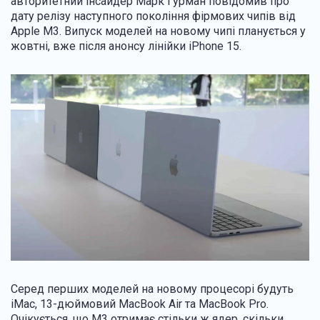
авторитетний інсайдер Марк Гурман повідомив про
дату релізу наступного покоління фірмових чипів від
Apple M3. Випуск моделей на новому чипі планується у
жовтні, вже після анонсу лінійки iPhone 15.
Серед перших моделей на новому процесорі будуть
iMac, 13-дюймовий MacBook Air та MacBook Pro.
Очікується, що M3 отримає стільки ж ядер, скільки