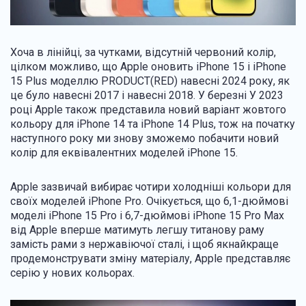
Хоча в лінійці, за чутками, відсутній червоний колір,
цілком можливо, що Apple оновить iPhone 15 і iPhone
15 Plus моделлю PRODUCT(RED) навесні 2024 року, як
це було навесні 2017 і навесні 2018. У березні У 2023
році Apple також представила новий варіант жовтого
кольору для iPhone 14 та iPhone 14 Plus, тож на початку
наступного року ми знову зможемо побачити новий
колір для еквівалентних моделей iPhone 15.
Apple зазвичай вибирає чотири холодніші кольори для
своїх моделей iPhone Pro. Очікується, що 6,1-дюймові
моделі iPhone 15 Pro і 6,7-дюймові iPhone 15 Pro Max
від Apple вперше матимуть легшу титанову раму
замість рами з нержавіючої сталі, і щоб якнайкраще
продемонструвати зміну матеріалу, Apple представляє
серію у нових кольорах.