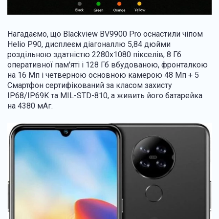
Нагадаємо, що Blackview BV9900 Pro оснастили чіпом
Helio P90, дисплеєм діагоналлю 5,84 дюйми
роздільною здатністю 2280х1080 пікселів, 8 Гб
оперативної пам'яті і 128 Гб вбудованою, фронталкою
на 16 Мп і четверною основною камерою 48 Мп + 5
Смартфон сертифікований за класом захисту
IP68/IP69K та MIL-STD-810, а живить його батарейка
на 4380 мАг.