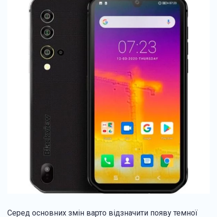
Серед основних змін варто відзначити появу темної