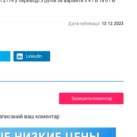
$174 у переводі з рупій за варіанти з 4 ГБ та 6 ГБ
Дата публікації:
13.12.2023
r
LinkedIn
Залишити коментар
написаний ваш коментар