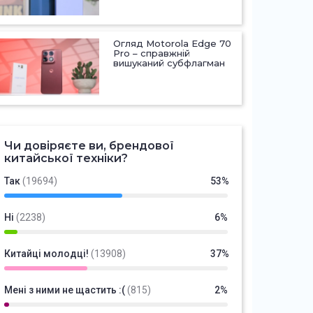
Огляд Motorola Edge 70
Pro – справжній
вишуканий субфлагман
Чи довіряєте ви, брендової
китайської техніки?
Так
(19694)
53%
Ні
(2238)
6%
Китайці молодці!
(13908)
37%
Мені з ними не щастить :(
(815)
2%