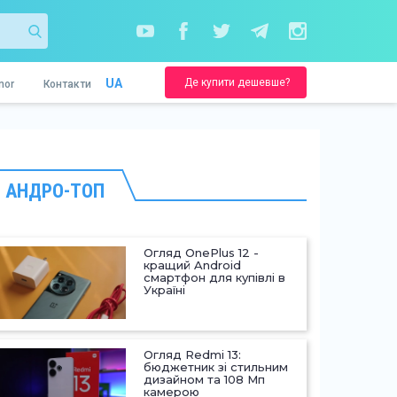
Де купити дешевше?
UA
nor
Контакти
АНДРО-ТОП
Огляд OnePlus 12 -
кращий Android
смартфон для купівлі в
Україні
Огляд Redmi 13:
бюджетник зі стильним
дизайном та 108 Мп
камерою