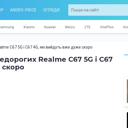
OP
ANDRO-PRICE
ОГЛЯДИ
Samsung
Xiaomi
Huawei
Meizu
ZTE
OnePlus
Ho
lme C67 5G і C67 4G, які вийдуть вже дуже скоро
едорогих Realme C67 5G і C67
 скоро