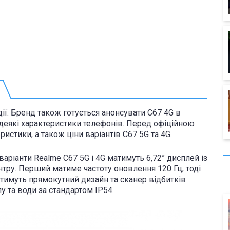
ї. Бренд також готується анонсувати C67 ​​4G в
 деякі характеристики телефонів. Перед офіційною
истики, а також ціни варіантів C67 ​​5G та 4G.
варіанти Realme C67 5G і 4G матимуть 6,72” дисплей із
тру. Перший матиме частоту оновлення 120 Гц, тоді
тимуть прямокутний дизайн та сканер відбитків
у та води за стандартом IP54.