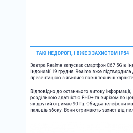
ТАКІ НЕДОРОГІ, І ВЖЕ З ЗАХИСТОМ IP54
Завтра Realme запускає смартфон C67 5G в Інді
Індонезії 19 грудня. Realme вже підтвердила
презентацією з’явилися повні технічні характер
Відповідно до останнього витоку інформації, 
роздільною здатністю FHD+ та вирізом по цен
як другий отримає 90 Гц. Обидва телефони ма
пальців збоку. Вони отримають захист від пил