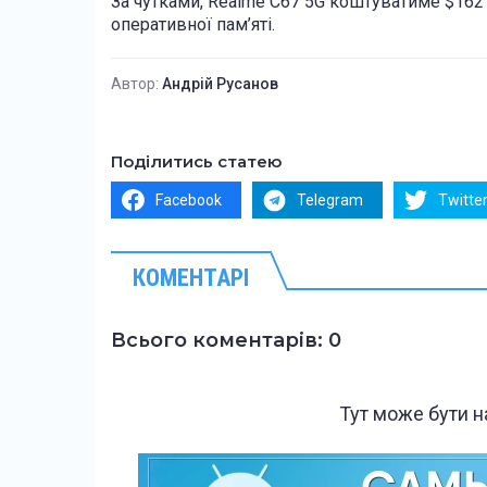
За чутками, Realme C67 5G коштуватиме $162 і 
оперативної пам’яті.
Автор:
Андрій Русанов
Поділитись статею
Facebook
Telegram
Twitte
КОМЕНТАРІ
Всього коментарів: 0
Тут може бути 