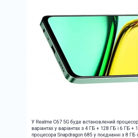
У Realme C67 5G буде встановлений процесор
варіантах у варіантах з 4 ГБ + 128 ГБ і 6 ГБ +
процесора Snapdragon 685 у поєднанні з 8 ГБ 