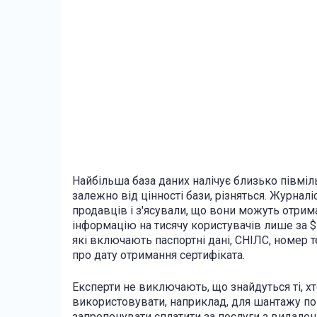
Найбільша база даних налічує близько півміль
залежно від цінності бази, різняться. Журнал
продавців і з'ясували, що вони можуть отри
інформацію на тисячу користувачів лише за $
які включають паспортні дані, СНІЛС, номер 
про дату отримання сертифіката.
Експерти не виключають, що знайдуться ті, хт
використовувати, наприклад, для шантажу по
запропонувати сплатити за послуги з видален