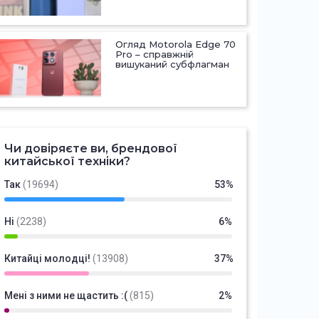
Огляд Motorola Edge 70
Pro – справжній
вишуканий субфлагман
Чи довіряєте ви, брендової
китайської техніки?
Так
(19694)
53%
Ні
(2238)
6%
Китайці молодці!
(13908)
37%
Мені з ними не щастить :(
(815)
2%