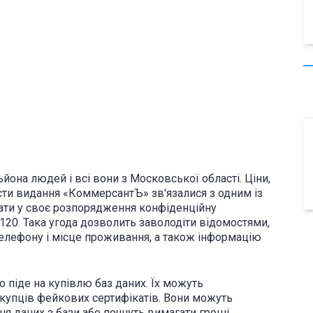
йона людей і всі вони з Московської області. Ціни,
істи видання «КоммерсантЪ» зв'язалися з одним із
мати у своє розпорядження конфіденційну
120. Така угода дозволить заволодіти відомостями,
телефону і місце проживання, а також інформацію
о піде на купівлю баз даних. Їх можуть
купців фейкових сертифікатів. Вони можуть
ня даних з бази або почнуть вимагати гроші,