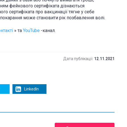
анням фейкового сертифіката дізнаються
ного сертифіката про вакцинації тягне у себе
 покарання може становити рік позбавлення волі.
нтакті
» та
YouTube
-канал.
Дата публікації:
12.11.2021
r
LinkedIn