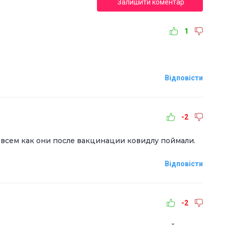
Залишити коментар
1
Відповісти
-2
 всем как они после вакцинации ковидлу поймали.
Відповісти
-2