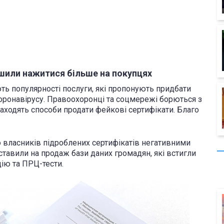
шили нажитися більше на покупцях
ають популярності послуги, які пропонують придбати
коронавірусу. Правоохоронці та соцмережі борються з
аходять способи продати фейкові сертифікати. Благо
о власників підроблених сертифікатів негативними
ставили на продаж бази даних громадян, які встигли
ію та ПРЦ-тести.