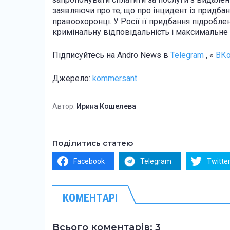
заявляючи про те, що про інцидент із придб
правоохоронці. У Росії її придбання підробле
кримінальну відповідальність і максимальне
Підписуйтесь
на Andro News в
Telegram
, «
ВКо
Джерело:
kommersant
Автор:
Ирина Кошелева
Поділитись статею
Facebook
Telegram
Twitte
КОМЕНТАРІ
Всього коментарів: 3