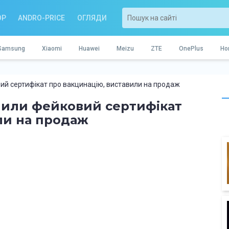
OP
ANDRO-PRICE
ОГЛЯДИ
Samsung
Xiaomi
Huawei
Meizu
ZTE
OnePlus
Ho
овий сертифікат про вакцинацію, виставили на продаж
упили фейковий сертифікат
ли на продаж