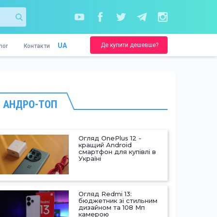
Де купити дешевше?
UA
nor
Контакти
АНДРО-ТОП
Огляд OnePlus 12 -
кращий Android
смартфон для купівлі в
Україні
Огляд Redmi 13:
бюджетник зі стильним
дизайном та 108 Мп
камерою