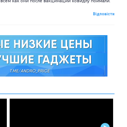
 всем как они после вакцинации ковидлу поймали.
Відповісти