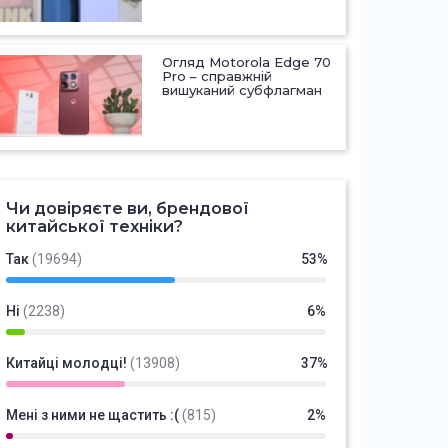
Огляд Motorola Edge 70
Pro – справжній
вишуканий субфлагман
Чи довіряєте ви, брендової
китайської техніки?
Так
(19694)
53%
Ні
(2238)
6%
Китайці молодці!
(13908)
37%
Мені з ними не щастить :(
(815)
2%