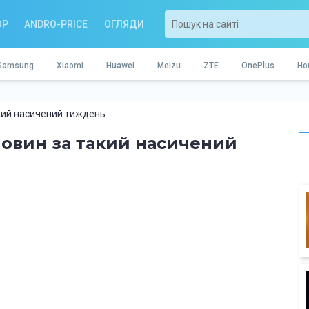
OP
ANDRO-PRICE
ОГЛЯДИ
Samsung
Xiaomi
Huawei
Meizu
ZTE
OnePlus
Ho
кий насичений тиждень
овин за такий насичений