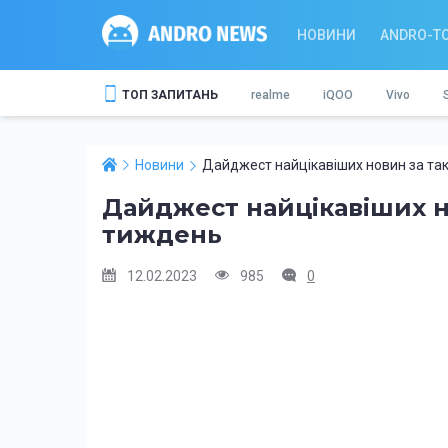
НОВИНИ
ANDRO-T
ТОП ЗАПИТАНЬ
realme
iQOO
Vivo
Новини
Дайджест найцікавіших новин за та
Дайджест найцікавіших н
тиждень
12.02.2023
985
0