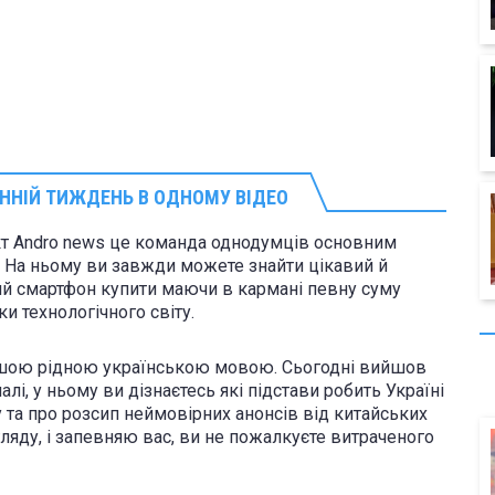
АННІЙ ТИЖДЕНЬ В ОДНОМУ ВІДЕО
кт Andro news це команда однодумців основним
. На ньому ви завжди можете знайти цікавий й
Який смартфон купити маючи в кармані певну суму
ки технологічного світу.
нашою рідною українською мовою. Сьогодні вийшов
і, у ньому ви дізнаєтесь які підстави робить Україні
у та про розсип неймовірних анонсів від китайських
яду, і запевняю вас, ви не пожалкуєте витраченого