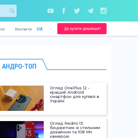
Де купити дешевше?
UA
nor
Контакти
АНДРО-ТОП
Огляд OnePlus 12 -
кращий Android
смартфон для купівлі в
Україні
Огляд Redmi 13:
бюджетник зі стильним
дизайном та 108 Мп
камерою