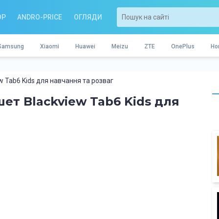
OP
ANDRO-PRICE
ОГЛЯДИ
Samsung
Xiaomi
Huawei
Meizu
ZTE
OnePlus
Ho
w Tab6 Kids для навчання та розваг
ет Blackview Tab6 Kids для