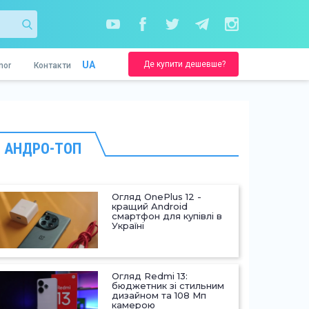
Де купити дешевше?
UA
nor
Контакти
АНДРО-ТОП
Огляд OnePlus 12 -
кращий Android
смартфон для купівлі в
Україні
Огляд Redmi 13:
бюджетник зі стильним
дизайном та 108 Мп
камерою