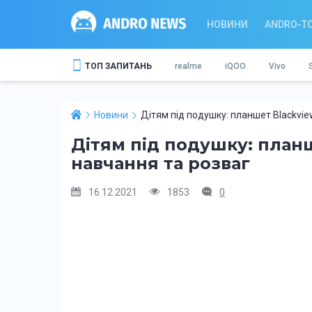
НОВИНИ
ANDRO-T
ТОП ЗАПИТАНЬ
realme
iQOO
Vivo
Новини
Дітям під подушку: планшет Blackvie
Дітям під подушку: планш
навчання та розваг
16.12.2021
1853
0