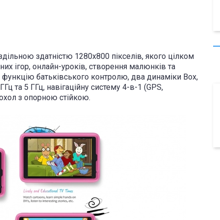
ільною здатністю 1280х800 пікселів, якого цілком
них ігор, онлайн-уроків, створення малюнків та
, функцію батьківського контролю, два динаміки Box,
ГГц та 5 ГГц, навігаційну систему 4-в-1 (GPS,
чохол з опорною стійкою.