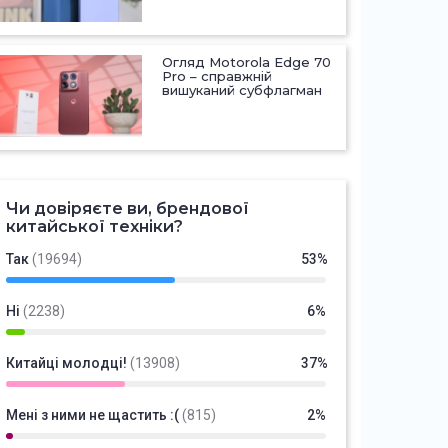
Огляд Motorola Edge 70
Pro – справжній
вишуканий субфлагман
Чи довіряєте ви, брендової
китайської техніки?
Так
(19694)
53%
Ні
(2238)
6%
Китайці молодці!
(13908)
37%
Мені з ними не щастить :(
(815)
2%