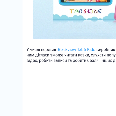
У числі переваг
Blackview Tab6 Kids
виробник в
ним дітлахи зможе читати казки, слухати попу
відео, робити записи та робити безліч інших ді