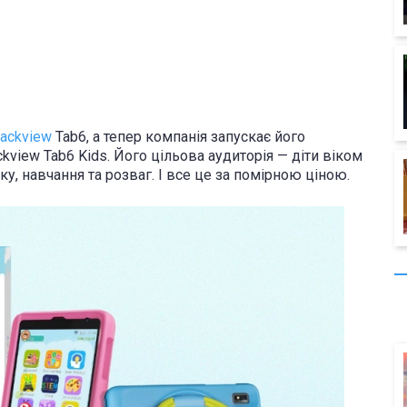
lackview
Tab6, а тепер компанія запускає його
ckview Tab6 Kids. Його цільова аудиторія — діти віком
ку, навчання та розваг. І все це за помірною ціною.