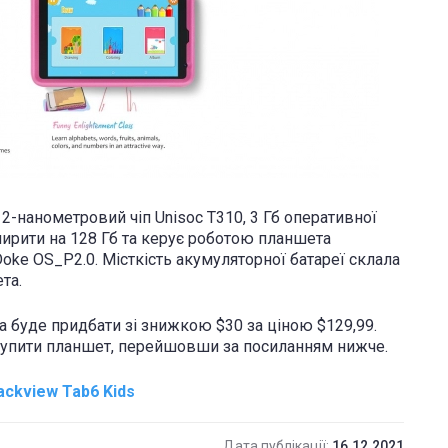
2-нанометровий чіп Unisoc T310, 3 Гб оперативної
зширити на 128 Гб та керує роботою планшета
oke OS_P2.0. Місткість акумуляторної батареї склала
та.
а буде придбати зі знижкою $30 за ціною $129,99.
 купити планшет, перейшовши за посиланням нижче.
ackview Tab6 Kids
Дата публікації:
16.12.2021