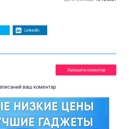
r
LinkedIn
Залишити коментар
написаний ваш коментар