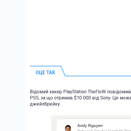
ОЦЕ ТАК
Відомий хакер PlayStation TheFloW повідомив
PS5, за що отримав $10 000 від Sony. Це мо
джейлбрейку.