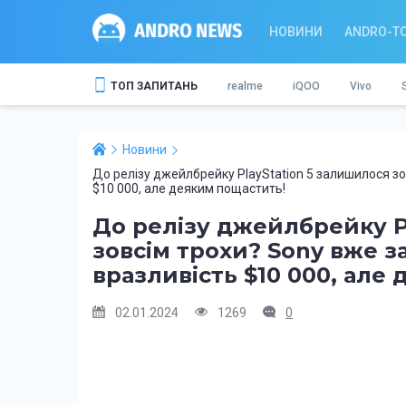
НОВИНИ
ANDRO-T
ТОП ЗАПИТАНЬ
realme
iQOO
Vivo
Новини
До релізу джейлбрейку PlayStation 5 залишилося зо
$10 000, але деяким пощастить!
До релізу джейлбрейку P
зовсім трохи? Sony вже з
вразливість $10 000, але
02.01.2024
1269
0