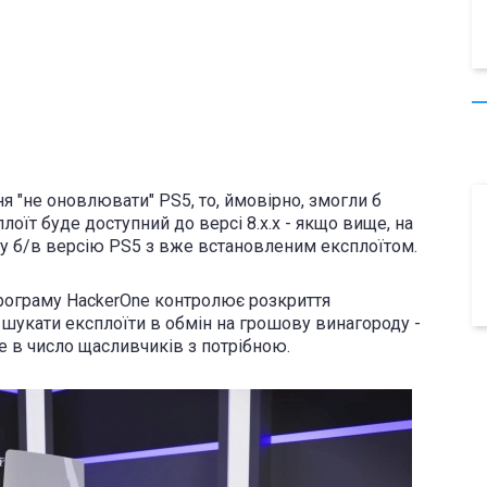
я "не оновлювати" PS5, то, ймовірно, змогли б
оїт буде доступний до версі 8.х.х - якщо вище, на
огу б/в версію PS5 з вже встановленим експлоїтом.
програму HackerOne контролює розкриття
 шукати експлоїти в обмін на грошову винагороду -
 в число щасливчиків з потрібною.