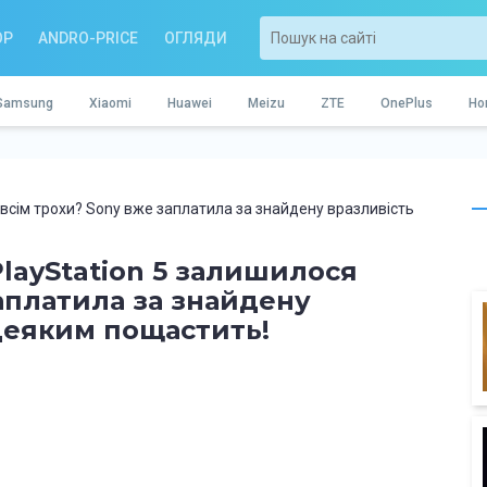
OP
ANDRO-PRICE
ОГЛЯДИ
Samsung
Xiaomi
Huawei
Meizu
ZTE
OnePlus
Ho
всім трохи? Sony вже заплатила за знайдену вразливість
layStation 5 залишилося
аплатила за знайдену
 деяким пощастить!