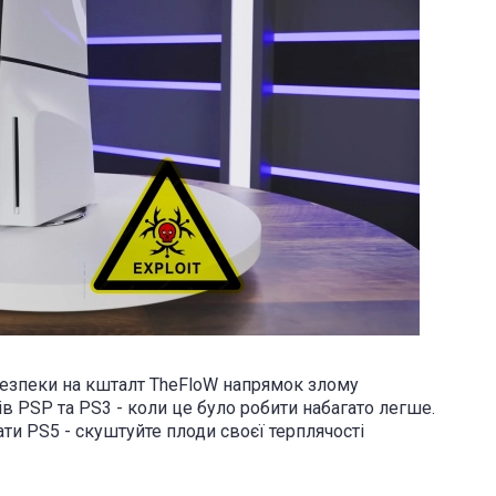
безпеки на кшталт TheFloW напрямок злому
ів PSP та PS3 - коли це було робити набагато легше.
ти PS5 - скуштуйте плоди своєї терплячості