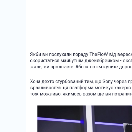
Якби ви послухали пораду TheFloW від вересн
скористатися майбутнім джейлбрейком - експл
жаль, ви пролітаєте. Або ж потім купите дор
Хоча дехто стурбований тим, що Sony через 
вразливостей, ця платформа мотивує хакерів
тож можливо, якимось разом ще ви потрапите