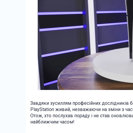
Завдяки зусиллям професійних дослідників 
PlayStation живий, незважаючи на зміни з час
Отож, хто послухав пораду і не став оновлюва
найближчим часом!