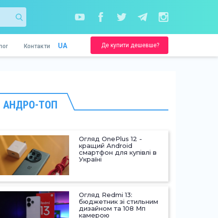
Де купити дешевше?
UA
nor
Контакти
АНДРО-ТОП
Огляд OnePlus 12 -
кращий Android
смартфон для купівлі в
Україні
Огляд Redmi 13:
бюджетник зі стильним
дизайном та 108 Мп
камерою