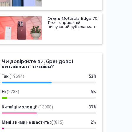
Огляд Motorola Edge 70
Pro – справжній
вишуканий субфлагман
Чи довіряєте ви, брендової
китайської техніки?
Так
(19694)
53%
Ні
(2238)
6%
Китайці молодці!
(13908)
37%
Мені з ними не щастить :(
(815)
2%