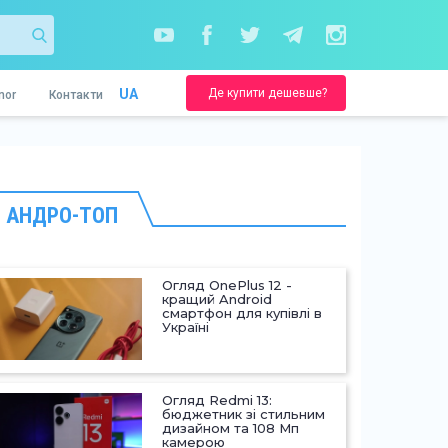
Де купити дешевше?
UA
nor
Контакти
АНДРО-ТОП
Огляд OnePlus 12 -
кращий Android
смартфон для купівлі в
Україні
Огляд Redmi 13:
бюджетник зі стильним
дизайном та 108 Мп
камерою