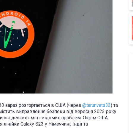
 S23 зараз розгортається в США (через
@tarunvats33
) та
істить виправлення безпеки від вересня 2023 року
исок деяких змін і відомих проблем.
Окрім США,
лінійки Galaxy S23 у Німеччині, Індії та