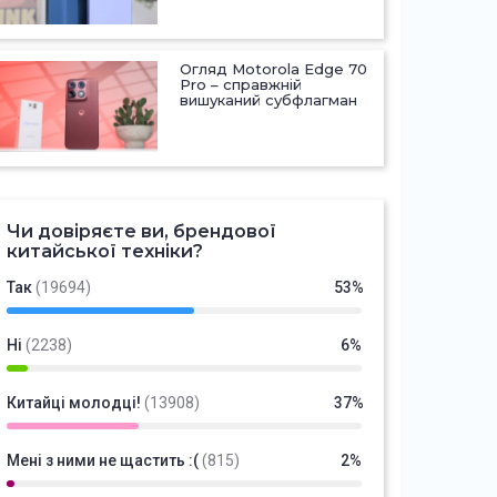
Огляд Motorola Edge 70
Pro – справжній
вишуканий субфлагман
Чи довіряєте ви, брендової
китайської техніки?
Так
(19694)
53%
Ні
(2238)
6%
Китайці молодці!
(13908)
37%
Мені з ними не щастить :(
(815)
2%