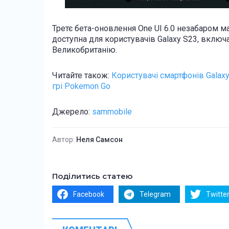
Третє бета-оновлення One UI 6.0 незабаром ма
доступна для користувачів Galaxy S23, включ
Великобританію.
Читайте також:
Користувачі смартфонів Galax
грі
Pokemon Go
Джерело:
sammobile
Автор:
Неля Самсон
Поділитись статею
Facebook
Telegram
Twitte