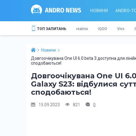
НОВИНИ
ANDRO-T
ТОП ЗАПИТАНЬ
realme
iQOO
Vivo
Новини
Довгоочікувана One UI 6.0 beta 3 доступна для лінійк
сподобаються!
Довгоочікувана One UI 6.0
Galaxy S23: відбулися сутт
сподобаються!
15.09.2023
821
0