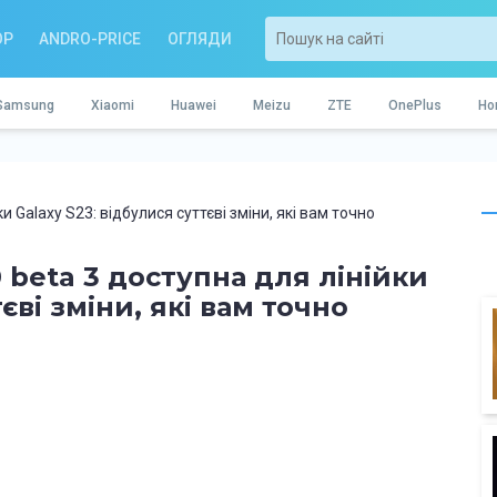
OP
ANDRO-PRICE
ОГЛЯДИ
Samsung
Xiaomi
Huawei
Meizu
ZTE
OnePlus
Ho
и Galaxy S23: відбулися суттєві зміни, які вам точно
 beta 3 доступна для лінійки
єві зміни, які вам точно