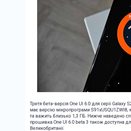
Третя бета-версія One UI 6.0 для серії Galaxy
має версію мікропрограми S91xUSQU1ZWI8, м
та важить близько 1,3 ГБ. Нижче наведено сп
прошивка One UI 6.0 beta 3 також доступна для 
Великобританії.