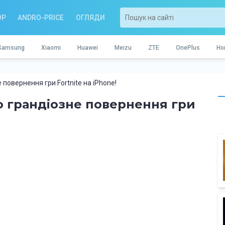
OP
ANDRO-PRICE
ОГЛЯДИ
Samsung
Xiaomi
Huawei
Meizu
ZTE
OnePlus
Ho
повернення гри Fortnite на iPhone!
о грандіозне повернення гри