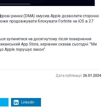
рові ринки (DMA) змусив Apple дозволити сторонні
може продовжувати блокувати Fortnite на iOS в 27
ься зупинятися на досягнутому після повернення
риканський App Store, керівник сказав сьогодні: "Ми
о Apple порушує закон".
Дата публікації:
26.01.2024
r
LinkedIn