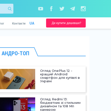
Де купити дешевше?
UA
nor
Контакти
АНДРО-ТОП
Огляд OnePlus 12 -
кращий Android
смартфон для купівлі в
Україні
Огляд Redmi 13:
бюджетник зі стильним
дизайном та 108 Мп
камерою