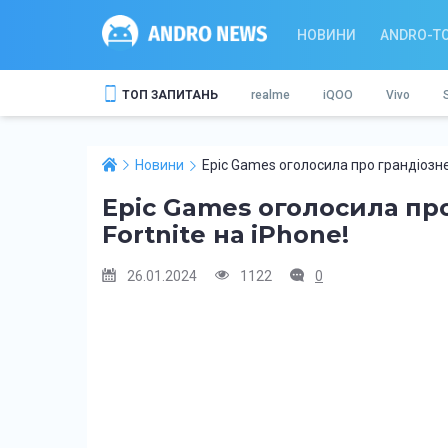
НОВИНИ
ANDRO-T
ТОП ЗАПИТАНЬ
realme
iQOO
Vivo
Новини
Epic Games оголосила про грандіозне 
Epic Games оголосила пр
Fortnite на iPhone!
26.01.2024
1122
0