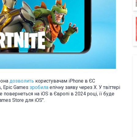
вона
дозволить
користувачам iPhone в ЄС
в, Epic Games
зробила
епічну заяву через X. У твіттері
 повернеться на iOS в Європі в 2024 році, її буде
es Store для iOS".