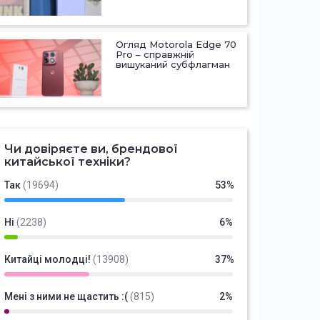
Огляд Motorola Edge 70
Pro – справжній
вишуканий субфлагман
Чи довіряєте ви, брендової
китайської техніки?
Так
(19694)
53%
Ні
(2238)
6%
Китайці молодці!
(13908)
37%
Мені з ними не щастить :(
(815)
2%