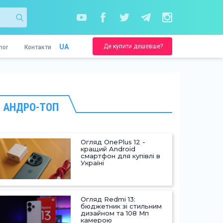
Де купити дешевше?
UA
nor
Контакти
АНДРО-ТОП
Огляд OnePlus 12 -
кращий Android
смартфон для купівлі в
Україні
Огляд Redmi 13:
бюджетник зі стильним
дизайном та 108 Мп
камерою