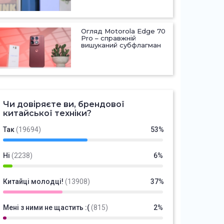
Огляд Motorola Edge 70
Pro – справжній
вишуканий субфлагман
Чи довіряєте ви, брендової
китайської техніки?
Так
(19694)
53%
Ні
(2238)
6%
Китайці молодці!
(13908)
37%
Мені з ними не щастить :(
(815)
2%