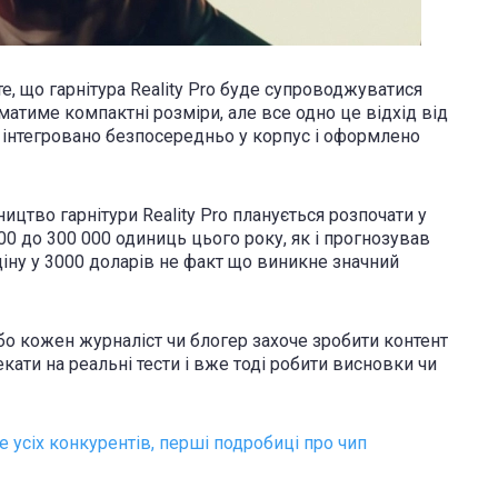
е, що гарнітура Reality Pro буде супроводжуватися
атиме компактні розміри, але все одно це відхід від
е інтегровано безпосередньо у корпус і оформлено
цтво гарнітури Reality Pro планується розпочати у
00 до 300 000 одиниць цього року, як і прогнозував
ціну у 3000 доларів не факт що виникне значний
бо кожен журналіст чи блогер захоче зробити контент
ати на реальні тести і вже тоді робити висновки чи
е усіх конкурентів, перші подробиці про чип