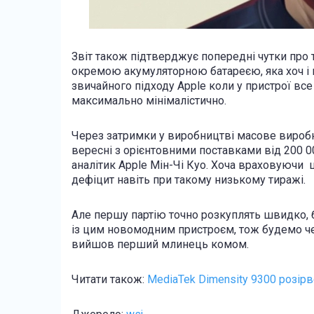
Звіт також підтверджує попередні чутки про т
окремою акумуляторною батареєю, яка хоч і м
звичайного підходу Apple коли у пристрої вс
максимально мінімалістично.
Через затримки у виробництві масове виробни
вересні з орієнтовними поставками від 200 0
аналітик Apple Мін-Чі Куо. Хоча враховуючи 
дефіцит навіть при такому низькому тиражі.
Але першу партію точно розкуплять швидко, 
із цим новомодним пристроєм, тож будемо чек
вийшов перший млинець комом.
Читати також:
MediaTek Dimensity 9300 розірв