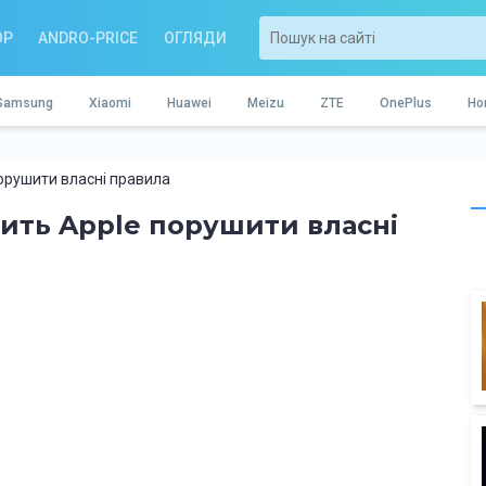
OP
ANDRO-PRICE
ОГЛЯДИ
Samsung
Xiaomi
Huawei
Meizu
ZTE
OnePlus
Ho
порушити власні правила
усить Apple порушити власні