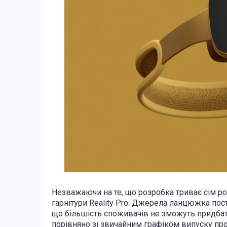
Незважаючи на те, що розробка триває сім ро
гарнітури Reality Pro. Джерела ланцюжка пост
що більшість споживачів не зможуть придбати
порівняно зі звичайним графіком випуску про