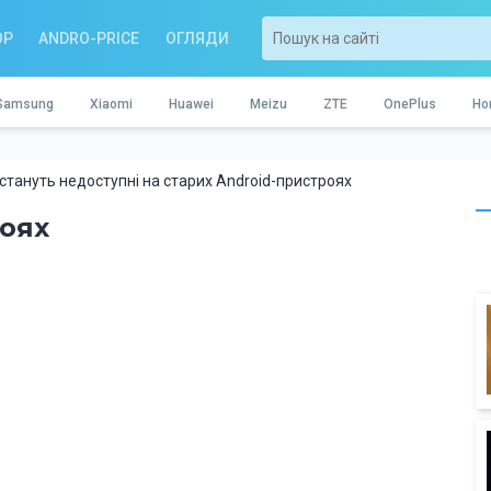
OP
ANDRO-PRICE
ОГЛЯДИ
Samsung
Xiaomi
Huawei
Meizu
ZTE
OnePlus
Ho
 стануть недоступні на старих Android-пристроях
роях