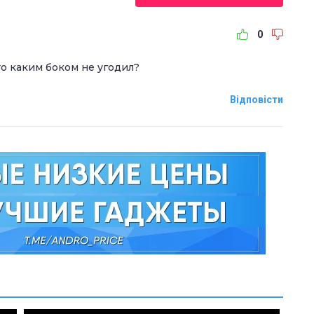
0
то каким боком не угодил?
Відповісти