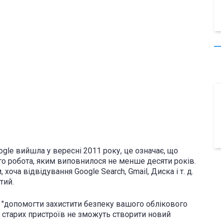
ogle вийшла у вересні 2011 року, це означає, що
го робота, яким виповнилося не менше десяти років.
 хоча відвідування Google Search, Gmail, Диска і т. д.
тий.
б "допомогти захистити безпеку вашого облікового
чі старих пристроїв не зможуть створити новий