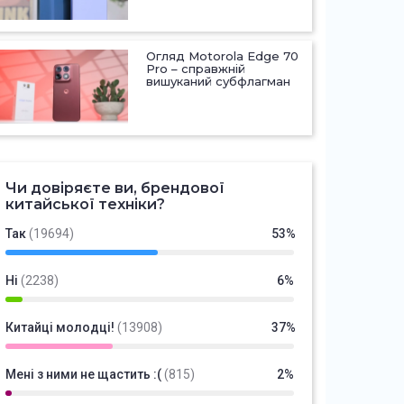
Огляд Motorola Edge 70
Pro – справжній
вишуканий субфлагман
Чи довіряєте ви, брендової
китайської техніки?
Так
(19694)
53%
Ні
(2238)
6%
Китайці молодці!
(13908)
37%
Мені з ними не щастить :(
(815)
2%