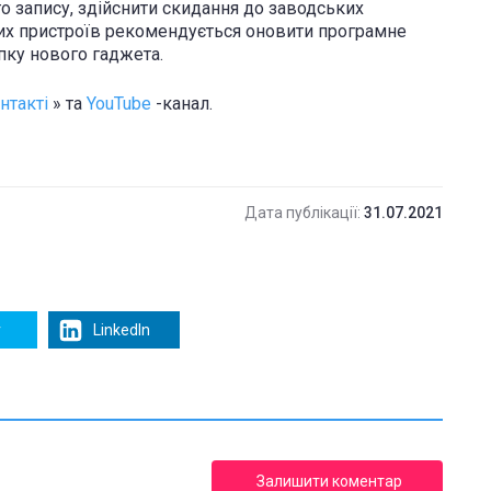
о запису, здійснити скидання до заводських
арих пристроїв рекомендується оновити програмне
пку нового гаджета.
нтакті
» та
YouTube
-канал.
Дата публікації:
31.07.2021
r
LinkedIn
Залишити коментар