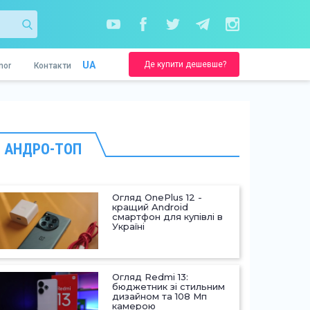
Де купити дешевше?
UA
nor
Контакти
АНДРО-ТОП
Огляд OnePlus 12 -
кращий Android
смартфон для купівлі в
Україні
Огляд Redmi 13:
бюджетник зі стильним
дизайном та 108 Мп
камерою