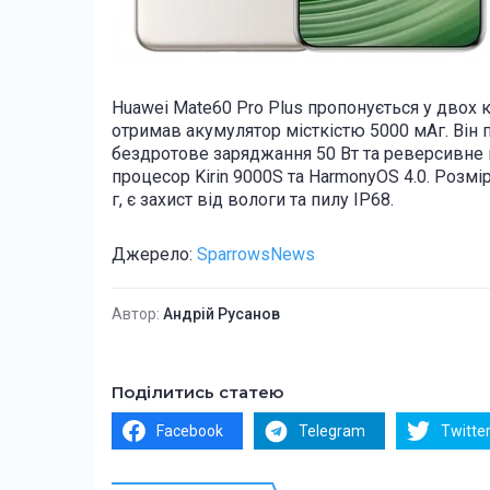
Huawei Mate60 Pro Plus пропонується у двох к
отримав акумулятор місткістю 5000 мАг. Він
бездротове заряджання 50 Вт та реверсивне
процесор Kirin 9000S та HarmonyOS 4.0. Розмір
г, є захист від вологи та пилу IP68.
Джерело:
SparrowsNews
Автор:
Андрій Русанов
Поділитись статею
Facebook
Telegram
Twitte