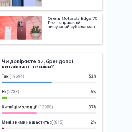
Огляд Motorola Edge 70
Pro – справжній
вишуканий субфлагман
Чи довіряєте ви, брендової
китайської техніки?
Так
(19694)
53%
Ні
(2238)
6%
Китайці молодці!
(13908)
37%
Мені з ними не щастить :(
(815)
2%