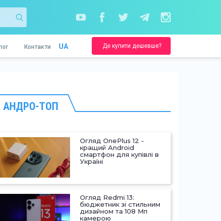
Де купити дешевше?
UA
nor
Контакти
АНДРО-ТОП
Огляд OnePlus 12 -
кращий Android
смартфон для купівлі в
Україні
Огляд Redmi 13:
бюджетник зі стильним
дизайном та 108 Мп
камерою