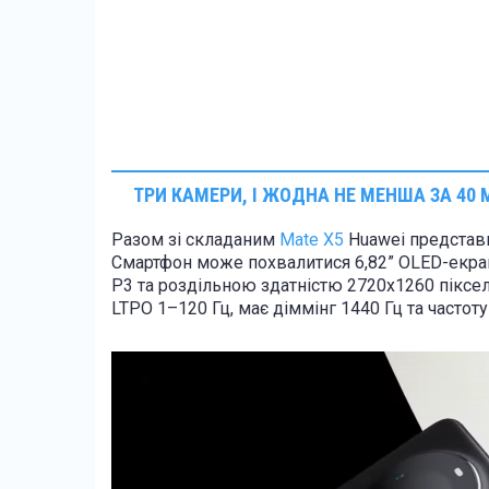
ТРИ КАМЕРИ, І ЖОДНА НЕ МЕНША ЗА 40
Разом зі складаним
Mate X5
Huawei представи
Смартфон може похвалитися 6,82” OLED-екра
P3 та роздільною здатністю 2720х1260 піксе
LTPO 1–120 Гц, має діммінг 1440 Гц та частоту