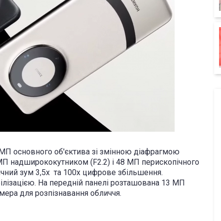
 МП основного об'єктива зі змінною діафрагмою
40 МП надширококутником (F2.2) і 48 МП перископічного
тичний зум 3,5х та 100х цифрове збільшення.
білізацією. На передній панелі розташована 13 МП
мера для розпізнавання обличчя.