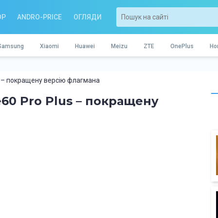
OP
ANDRO-PRICE
ОГЛЯДИ
Samsung
Xiaomi
Huawei
Meizu
ZTE
OnePlus
Ho
s – покращену версію флагмана
60 Pro Plus – покращену