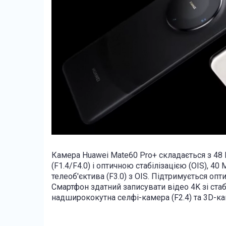
Камера Huawei Mate60 Pro+ складається з 48
(F1.4/F4.0) і оптичною стабілізацією (OIS), 
телеоб'єктива (F3.0) з OIS. Підтримується оп
Смартфон здатний записувати відео 4K зі ста
надширококутна селфі-камера (F2.4) та 3D-ка