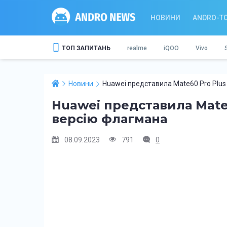
НОВИНИ
ANDRO-T
ТОП ЗАПИТАНЬ
realme
iQOO
Vivo
Новини
Huawei представила Mate60 Pro Plu
Huawei представила Mate
версію флагмана
08.09.2023
791
0