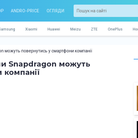
OP
ANDRO-PRICE
ОГЛЯДИ
Samsung
Xiaomi
Huawei
Meizu
ZTE
OnePlus
Ho
gon можуть повернутись у смартфони компанії
іпи Snapdragon можуть
 компанії