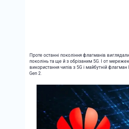
Проте останні покоління флагманів вигляда
поколінь та ще й з обрізаним 5G. І от мереж
використання чипів з 5G і майбутній флагман
Gen 2.