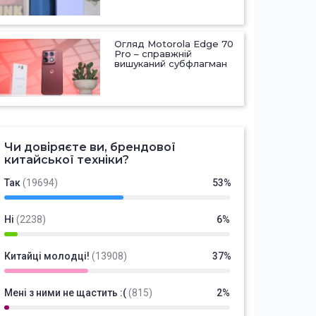
Огляд Motorola Edge 70
Pro – справжній
вишуканий субфлагман
Чи довіряєте ви, брендової
китайської техніки?
Так
(19694)
53%
Ні
(2238)
6%
Китайці молодці!
(13908)
37%
Мені з ними не щастить :(
(815)
2%