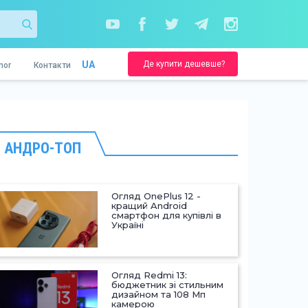
Де купити дешевше?
UA
nor
Контакти
АНДРО-ТОП
Огляд OnePlus 12 -
кращий Android
смартфон для купівлі в
Україні
Огляд Redmi 13:
бюджетник зі стильним
дизайном та 108 Мп
камерою