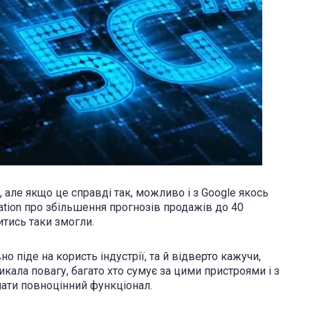
але якщо це справді так, можливо і з Google якось
tation про збільшення прогнозів продажів до 40
итись таки змогли.
о піде на користь індустрії, та й відверто кажучи,
кала повагу, багато хто сумує за цими пристроями і з
мати повноцінний функціонал.