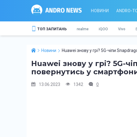
НОВИНИ
ANDRO-T
ТОП ЗАПИТАНЬ
realme
iQOO
Vivo
Новини
Huawei знову у грі? 5G-чіпи Snapdra
Huawei знову у грі? 5G-ч
повернутись у смартфони
13.06.2023
1342
0