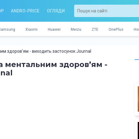
OP
ANDRO-PRICE
ОГЛЯДИ
Samsung
Xiaomi
Huawei
Meizu
ZTE
OnePlus
Ho
ним здоровʼям - виходить застосунок Journal
за ментальним здоровʼям -
nal