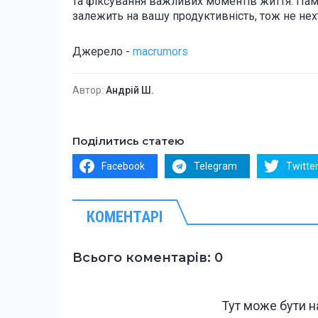
та фіксування важливих моментів життя. Пам
залежить на вашу продуктивність, тож не нех
Джерело -
macrumors
Автор:
Андрій Ш.
Поділитись статею
Facebook
Telegram
Twitte
КОМЕНТАРІ
Всього коментарів: 0
Тут може бути 