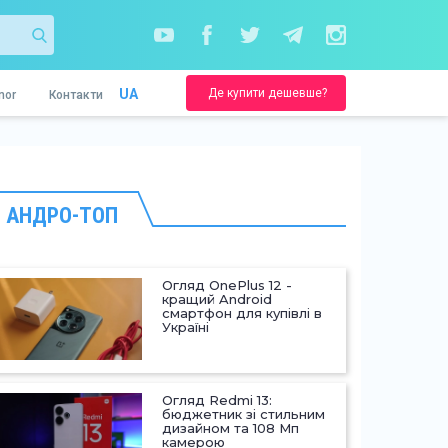
Де купити дешевше?
UA
nor
Контакти
АНДРО-ТОП
Огляд OnePlus 12 -
кращий Android
смартфон для купівлі в
Україні
Огляд Redmi 13:
бюджетник зі стильним
дизайном та 108 Мп
камерою