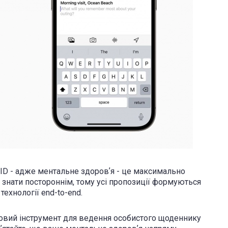
 ID - адже ментальне здоровʼя - це максимально
а знати постороннім, тому усі пропозиції формуються
ехнології end-to-end.
удовий інструмент для ведення особистого щоденнику