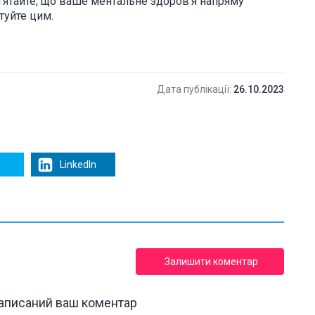
ʼятайте, що ваше ментальне здоровʼя напряму
туйте цим.
Дата публікації:
26.10.2023
r
LinkedIn
Залишити коментар
написаний ваш коментар