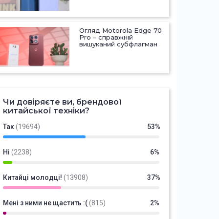
Огляд Motorola Edge 70
Pro – справжній
вишуканий субфлагман
Чи довіряєте ви, брендової
китайської техніки?
Так
(19694)
53%
Ні
(2238)
6%
Китайці молодці!
(13908)
37%
Мені з ними не щастить :(
(815)
2%