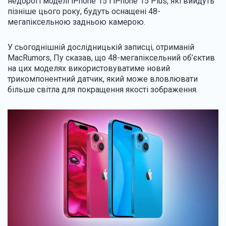
недорогі моделі iPhone 15 і iPhone 15 Plus, які вийдуть
пізніше цього року, будуть оснащені 48-
мегапіксельною задньою камерою.
У сьогоднішній дослідницькій записці, отриманій
MacRumors, Пу сказав, що 48-мегапіксельний об’єктив
на цих моделях використовуватиме новий
трикомпонентний датчик, який може вловлювати
більше світла для покращення якості зображення.