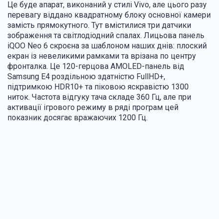
Це буде апарат, виконаний у стилі Vivo, але цього разу
перевагу віддано квадратному блоку основної камери
замість прямокутного. Тут вмістилися три датчики
зображення та світлодіодний спалах. Лицьова панель
iQOO Neo 6 скроєна за шаблоном наших днів: плоский
екран із невеликими рамками та врізана по центру
фронталка. Це 120-герцова AMOLED-панель від
Samsung E4 роздільною здатністю FullHD+,
підтримкою HDR10+ та піковою яскравістю 1300
ниток. Частота відгуку тача складе 360 Гц, але при
активації ігрового режиму в ряді програм цей
показник досягає вражаючих 1200 Гц.