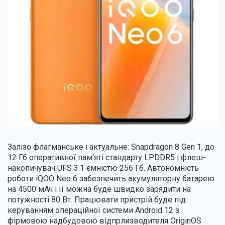
Залізо флагманське і актуальне: Snapdragon 8 Gen 1, до
12 Гб оперативної пам'яті стандарту LPDDR5 і флеш-
накопичувач UFS 3.1 ємністю 256 Гб. Автономність
роботи iQOO Neo 6 забезпечить акумуляторну батарею
на 4500 мАч і її можна буде швидко зарядити на
потужності 80 Вт. Працювати пристрій буде під
керуванням операційної системи Android 12 з
фірмовою надбудовою відпрлизводителя OriginOS