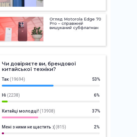
Огляд Motorola Edge 70
Pro – справжній
вишуканий субфлагман
Чи довіряєте ви, брендової
китайської техніки?
Так
(19694)
53%
Ні
(2238)
6%
Китайці молодці!
(13908)
37%
Мені з ними не щастить :(
(815)
2%