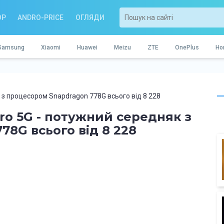
OP
ANDRO-PRICE
ОГЛЯДИ
Samsung
Xiaomi
Huawei
Meizu
ZTE
OnePlus
Ho
 з процесором Snapdragon 778G всього від 8 228
ro 5G - потужний середняк з
8G всього від 8 228