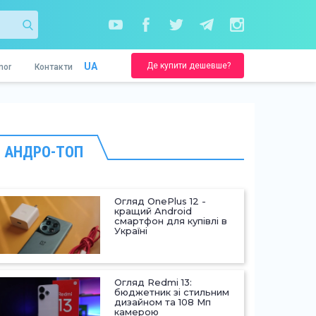
Де купити дешевше?
UA
nor
Контакти
АНДРО-ТОП
Огляд OnePlus 12 -
кращий Android
смартфон для купівлі в
Україні
Огляд Redmi 13:
бюджетник зі стильним
дизайном та 108 Мп
камерою