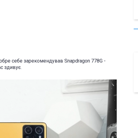
обре себе зарекомендував Snapdragon 778G -
с здивує.