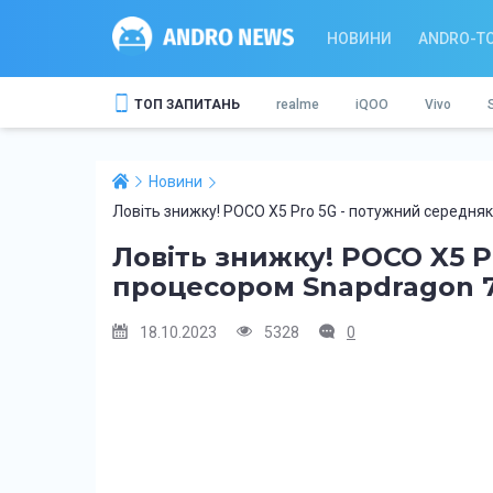
НОВИНИ
ANDRO-T
ТОП ЗАПИТАНЬ
realme
iQOO
Vivo
Новини
Ловіть знижку! POCO X5 Pro 5G - потужний середняк
Ловіть знижку! POCO X5 P
процесором Snapdragon 77
18.10.2023
5328
0