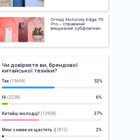
Огляд Motorola Edge 70
Pro – справжній
вишуканий субфлагман
Чи довіряєте ви, брендової
китайської техніки?
Так
(19694)
53%
Ні
(2238)
6%
Китайці молодці!
(13908)
37%
Мені з ними не щастить :(
(815)
2%