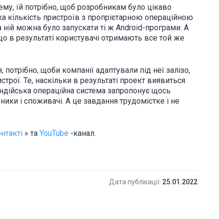
ему, їй потрібно, щоб розробникам було цікаво
ика кількість пристроїв з пропрієтарною операційною
ній можна було запускати ті ж Android-програми. А
кщо в результаті користувачі отримають все той же
 потрібно, щоби компанії адаптували під неї залізо,
строї. Те, наскільки в результаті проект виявиться
індійська операційна система запропонує щось
ники і споживачі. А це завдання трудомістке і не
нтакті
» та
YouTube
-канал.
Дата публікації:
25.01.2022