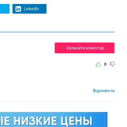
r
LinkedIn
Залишити коментар
0
Відповісти