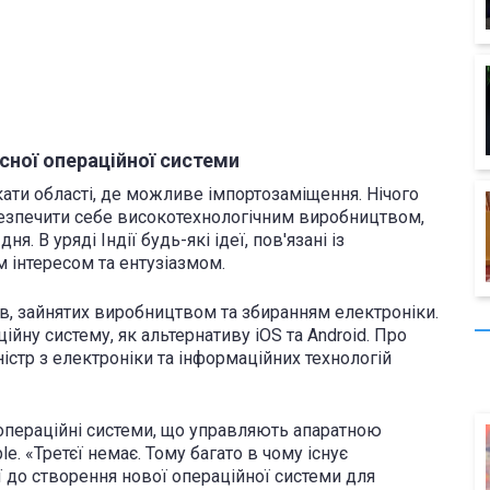
сної операційної системи
кати області, де можливе імпортозаміщення. Нічого
абезпечити себе високотехнологічним виробництвом,
. В уряді Індії будь-які ідеї, пов'язані із
 інтересом та ентузіазмом.
ств, зайнятих виробництвом та збиранням електроніки.
ійну систему, як альтернативу iOS та Android. Про
істр з електроніки та інформаційних технологій
 операційні системи, що управляють апаратною
le. «Третєї немає. Тому багато в чому існує
ії до створення нової операційної системи для