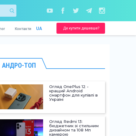
Де купити дешевше?
UA
nor
Контакти
АНДРО-ТОП
Огляд OnePlus 12 -
кращий Android
смартфон для купівлі в
Україні
Огляд Redmi 13:
бюджетник зі стильним
дизайном та 108 Мп
камерою