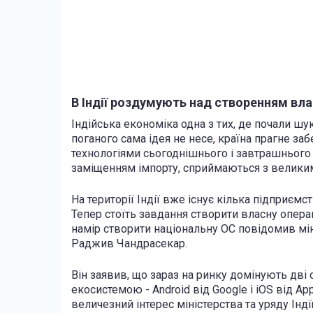
В Індії роздумують над створенням вла
Індійська економіка одна з тих, де почали шу
поганого сама ідея не несе, країна прагне з
технологіями сьогоднішнього і завтрашнього дня
заміщенням імпорту, сприймаються з великим
На території Індії вже існує кілька підприєм
Тепер стоїть завдання створити власну операц
намір створити національну ОС повідомив мін
Раджив Чандрасекар.
Він заявив, що зараз на ринку домінують дві
екосистемою - Android від Google і iOS від App
величезний інтерес міністерства та уряду Інд