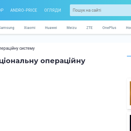
OP
ANDRO-PRICE
ОГЛЯДИ
Samsung
Xiaomi
Huawei
Meizu
ZTE
OnePlus
Ho
операційну систему
національну операційну