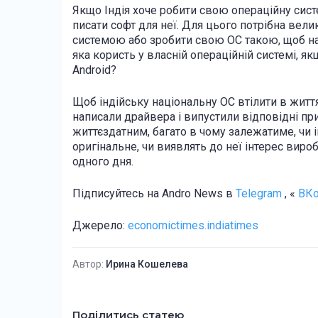
Якщо Індія хоче робити свою операційну сист
писати софт для неї. Для цього потрібна вел
системою або зробити свою ОС такою, щоб на 
яка користь у власній операційній системі, я
Android?
Щоб індійську національну ОС втілити в життя,
написали драйвера і випустили відповідні при
життєздатним, багато в чому залежатиме, чи 
оригінальне, чи виявлять до неї інтерес вироб
одного дня.
Підписуйтесь на Andro News в
Telegram
, «
ВКо
Джерело:
economictimes.indiatimes
Автор:
Ирина Кошелева
Поділитись статею