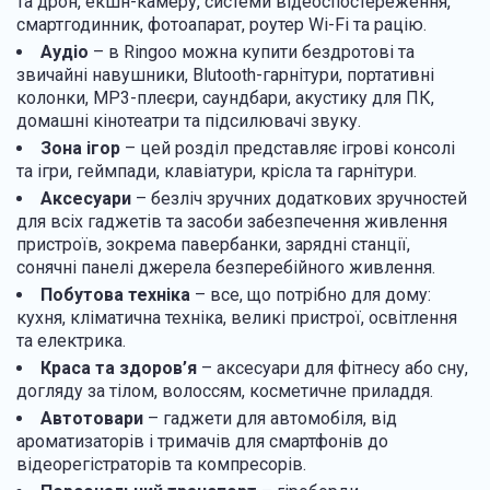
та дрон, екшн-камеру, системи відеоспостереження,
смартгодинник, фотоапарат, роутер Wi-Fi та рацію.
Аудіо
– в Ringoo можна купити бездротові та
звичайні навушники, Blutooth-гарнітури, портативні
колонки, MP3-плеєри, саундбари, акустику для ПК,
домашні кінотеатри та підсилювачі звуку.
Зона ігор
– цей розділ представляє ігрові консолі
та ігри, геймпади, клавіатури, крісла та гарнітури.
Аксесуари
– безліч зручних додаткових зручностей
для всіх гаджетів та засоби забезпечення живлення
пристроїв, зокрема павербанки, зарядні станції,
сонячні панелі джерела безперебійного живлення.
Побутова техніка
– все, що потрібно для дому:
кухня, кліматична техніка, великі пристрої, освітлення
та електрика.
Краса та здоров’я
– аксесуари для фітнесу або сну,
догляду за тілом, волоссям, косметичне приладдя.
Автотовари
– гаджети для автомобіля, від
ароматизаторів і тримачів для смартфонів до
відеорегістраторів та компресорів.