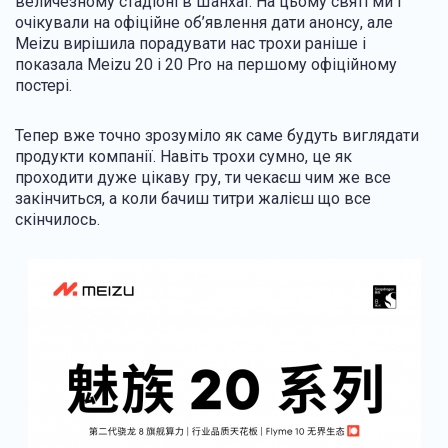
величезному стадіоні в Шанхаї. На цьому святі ми і
очікували на офіційне об’явлення дати анонсу, але
Meizu вирішила порадувати нас трохи раніше і
показала Meizu 20 і 20 Pro на першому офіційному
постері.
Тепер вже точно зрозуміло як саме будуть виглядати
продукти компанії. Навіть трохи сумно, це як
проходити дуже цікаву гру, ти чекаєш чим же все
закінчиться, а коли бачиш титри жалієш що все
скінчилось.