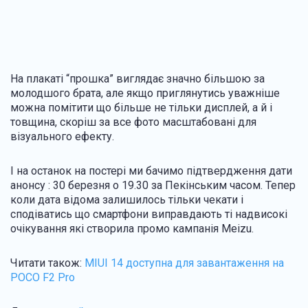
На плакаті “прошка” виглядає значно більшою за
молодшого брата, але якщо приглянутись уважніше
можна помітити що більше не тільки дисплей, а й і
товщина, скоріш за все фото масштабовані для
візуального ефекту.
І на останок на постері ми бачимо підтвердження дати
анонсу : 30 березня о 19.30 за Пекінським часом. Тепер
коли дата відома залишилось тільки чекати і
сподіватись що смартфони виправдають ті надвисокі
очікування які створила промо кампанія Meizu.
Читати також:
MIUI 14 доступна для завантаження на
POCO F2 Pro