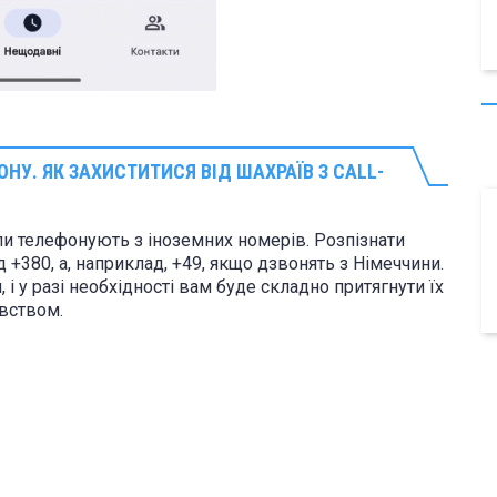
ОНУ. ЯК ЗАХИСТИТИСЯ ВІД ШАХРАЇВ З CALL-
и телефонують з іноземних номерів. Розпізнати
д +380, а, наприклад, +49, якщо дзвонять з Німеччини.
і у разі необхідності вам буде складно притягнути їх
авством.