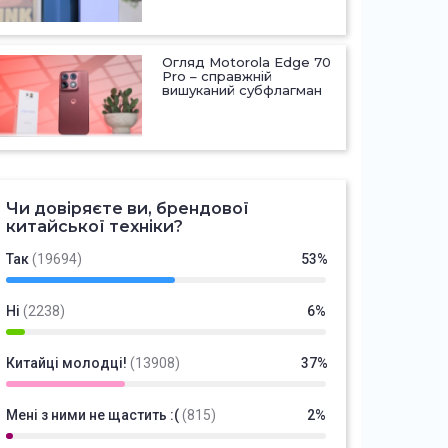
Огляд Motorola Edge 70
Pro – справжній
вишуканий субфлагман
Чи довіряєте ви, брендової
китайської техніки?
Так
(19694)
53%
Ні
(2238)
6%
Китайці молодці!
(13908)
37%
Мені з ними не щастить :(
(815)
2%