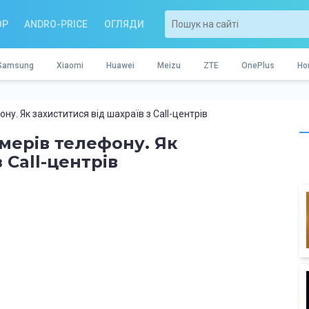
OP
ANDRO-PRICE
ОГЛЯДИ
Samsung
Xiaomi
Huawei
Meizu
ZTE
OnePlus
Ho
ону. Як захиститися від шахраїв з Call-центрів
омерів телефону. Як
 Call-центрів