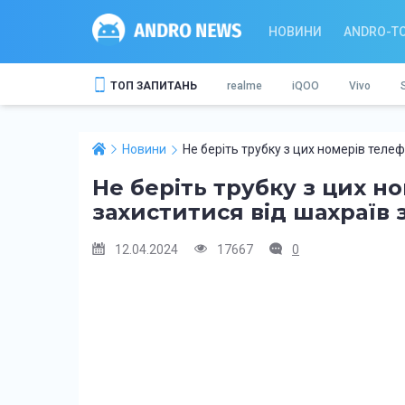
НОВИНИ
ANDRO-T
ТОП ЗАПИТАНЬ
realme
iQOO
Vivo
Новини
Не беріть трубку з цих номерів телеф
Не беріть трубку з цих н
захиститися від шахраїв з
12.04.2024
17667
0