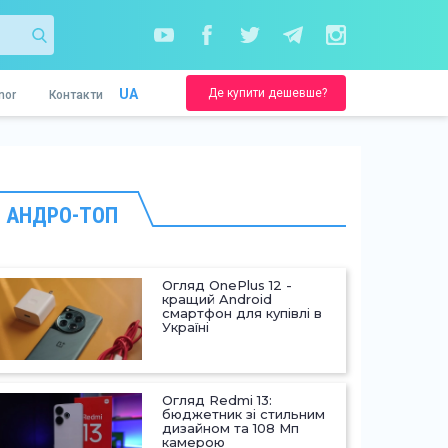
Де купити дешевше?
UA
nor
Контакти
АНДРО-ТОП
Огляд OnePlus 12 -
кращий Android
смартфон для купівлі в
Україні
Огляд Redmi 13:
бюджетник зі стильним
дизайном та 108 Мп
камерою