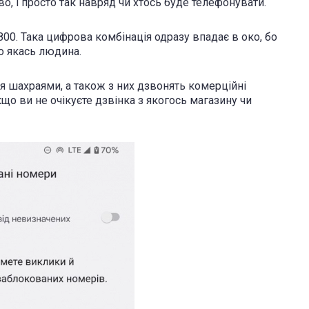
 і просто так навряд чи хтось буде телефонувати.
800. Така цифрова комбінація одразу впадає в око, бо
о якась людина.
 шахраями, а також з них дзвонять комерційні
якщо ви не очікуєте дзвінка з якогось магазину чи