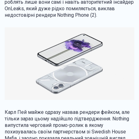
роблять лише вони самі і навіть авторитетний інсайдер
OnLeaks, який дуже рідко помиляється, виклав
недостовірні рендери Nothing Phone (2).
Карл Пей майже одразу назвав рендери фейком, але
тільки зараз цьому надійшло підтвердження. Nothing
випустила черговий промо-ролик в якому
похизувалась своїм партнерством зі Swedish House
Mafia, і заодно показала реальний зовнішній вигляд