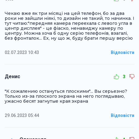
Чекаю вже як три місяці на цей телефон, бо за два
роки не зайшли ніякі, то дизайн не такий, то начинка. І
тут читаю:"передняя камера переехала с левого угла в
центр дисплея" - це фіаско, ненавиджу камеру по
центру. Можна хоча б одну серію телефонів, взагалі,
без фронталок... Ех, ну що ж, буду брати першу версію
02.07.2023 10:43
Відповісти
Денис
3
"К сожалению остануться плоскими"... Вы серьезно?
Только из-за плоского экрана на него поглядываю,
ужасно бесят загнутые края экрана
29.06.2023 05:44
Відповісти