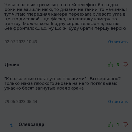
Чекаю вже як три місяці на цей телефон, бо за два
роки не зайшли ніякі, то дизайн не такий, то начинка. І
тут читаю:"передняя камера переехала с левого угла в
центр дисплея" - це фіаско, ненавиджу камеру по
центру. Можна хоча б одну серію телефонів, взагалі,
без фронталок... Ех, ну що ж, буду брати першу версію
02.07.2023 10:43
Ответить
Денис
3
"К сожалению остануться плоскими"... Вы серьезно?
Только из-за плоского экрана на него поглядываю,
ужасно бесят загнутые края экрана
29.06.2023 05:44
Ответить
Олександр
1