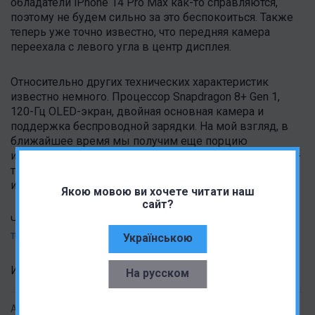
обладатели iPhone 14 Pro Max как-то справляются,
поэтому не будем сильно за это беспокоиться. Также
теперь уже точно известно, что передняя камера
переехала с левого угла в центр дисплея.
Относительно других технических характеристик
известно немного. Процессор Snapdragon 8+ Gen 1,
120-Гц OLED-экран, двойная основная камера и
поддержка беспроводной зарядки. На мой взгляд, в
ближайшее время мы получим еще порцию
информации и там нам, возможно, расскажут еще что-
то. Напомним, что официальная дата анонса уже
известна, презентация состоится 11 июля.
Якою мовою ви хочете читати наш
сайт?
Читать также:
Анонс Snapdragon 4 Gen 2: современный
техпроцесс, но старые болячки
Українською
Источник:
twitter
На русском
Автор:
Олександр Коваленко