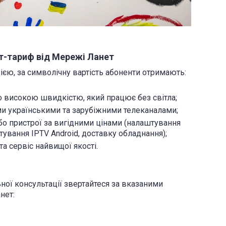
ет-тариф від Мережі Ланет
ю, за символічну вартість абоненти отримають:
но високою швидкістю, який працює без світла;
ми українськими та зарубіжними телеканалами;
бо пристрої за вигідними цінами (налаштування
тування IPTV Android, доставку обладнання);
а сервіс найвищої якості.
ної консультації звертайтеся за вказаними
анет: