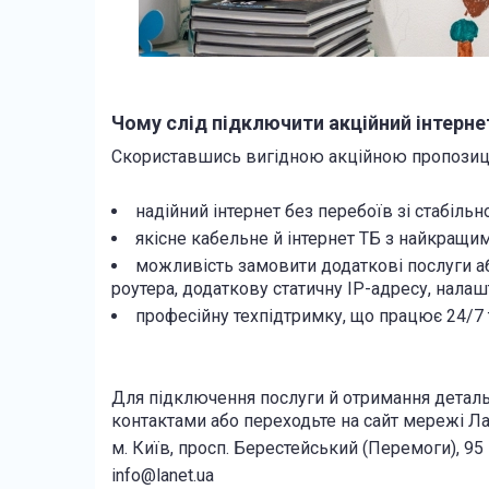
Чому слід підключити акційний інтерн
Скориставшись вигідною акційною пропозиціє
надійний інтернет без перебоїв зі стабіль
якісне кабельне й інтернет ТБ з найкращи
можливість замовити додаткові послуги а
роутера, додаткову статичну IP-адресу, налаш
професійну техпідтримку, що працює 24/7 т
Для підключення послуги й отримання деталь
контактами або переходьте на сайт мережі Л
м. Київ, просп. Берестейський (Перемоги), 95
info@lanet.ua