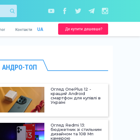
Де купити дешевше?
UA
nor
Контакти
АНДРО-ТОП
Огляд OnePlus 12 -
кращий Android
смартфон для купівлі в
Україні
Огляд Redmi 13:
бюджетник зі стильним
дизайном та 108 Мп
камерою