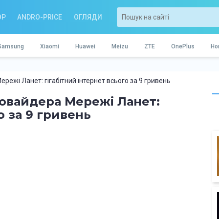
OP
ANDRO-PRICE
ОГЛЯДИ
Samsung
Xiaomi
Huawei
Meizu
ZTE
OnePlus
Ho
ережі Ланет: гігабітний інтернет всього за 9 гривень
ровайдера Мережі Ланет:
о за 9 гривень