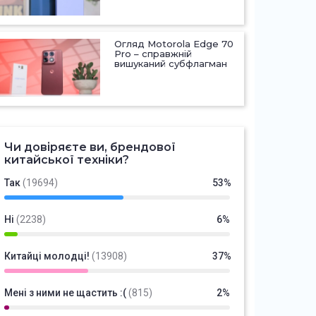
Огляд Motorola Edge 70
Pro – справжній
вишуканий субфлагман
Чи довіряєте ви, брендової
китайської техніки?
Так
(19694)
53%
Ні
(2238)
6%
Китайці молодці!
(13908)
37%
Мені з ними не щастить :(
(815)
2%