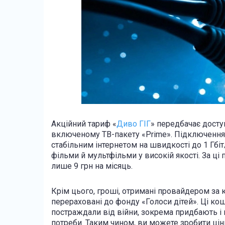
Акційний тариф «
Диво ГІГ
» передбачає доступ
включеному ТВ-пакету «Prime». Підключення
стабільним інтернетом на швидкості до 1 Гбіт
фільми й мультфільми у високій якості. За ці
лише 9 грн на місяць.
Крім цього, гроші, отримані провайдером за
перераховані до фонду «Голоси дітей». Ці ко
постраждали від війни, зокрема придбають і 
потреби. Таким чином, ви можете зробити цін