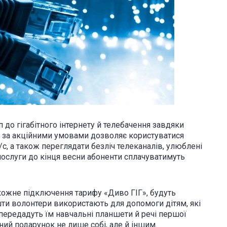
 до гігабітного інтернету й телебачення завдяки
 за акційними умовами дозволяє користуватися
/с, а також переглядати безліч телеканалів, улюблені
 послуги до кінця весни абоненти сплачуватимуть
 кожне підключення тарифу «Диво ГІГ», будуть
шти волонтери використають для допомоги дітям, які
передадуть їм навчальні планшети й речі першої
ний подарунок не лише собі, але й іншим.