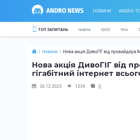
НОВИНИ
ANDRO-T
ТОП ЗАПИТАНЬ
realme
iQOO
Vivo
Новини
Нова акція ДивоГІГ від провайдера М
Нова акція ДивоГІГ від п
гігабітний інтернет всьог
26.12.2023
1234
0