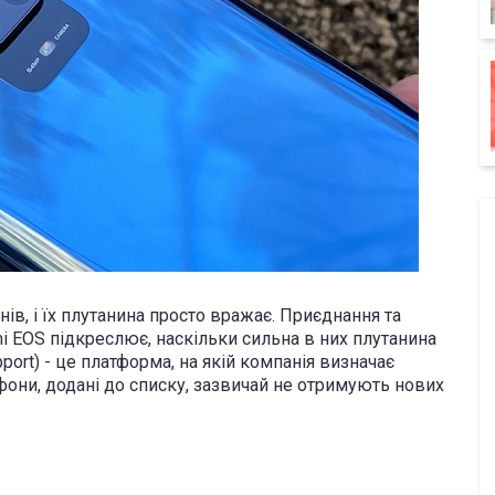
ів, і їх плутанина просто вражає. Приєднання та
i EOS підкреслює, наскільки сильна в них плутанина
port) - це платформа, на якій компанія визначає
они, додані до списку, зазвичай не отримують нових