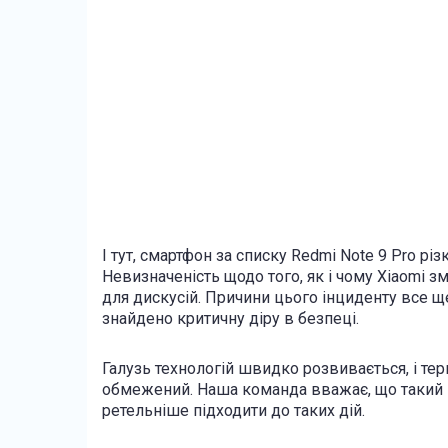
І тут, смартфон за списку Redmi Note 9 Pro рі
Невизначеність щодо того, як і чому Xiaomi з
для дискусій. Причини цього інциденту все щ
знайдено критичну діру в безпеці.
Галузь технологій швидко розвивається, і т
обмежений. Наша команда вважає, що такий пі
ретельніше підходити до таких дій.