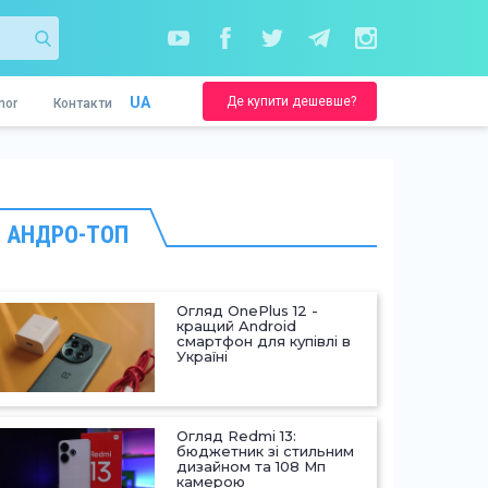
Де купити дешевше?
UA
nor
Контакти
АНДРО-ТОП
Огляд OnePlus 12 -
кращий Android
смартфон для купівлі в
Україні
Огляд Redmi 13:
бюджетник зі стильним
дизайном та 108 Мп
камерою