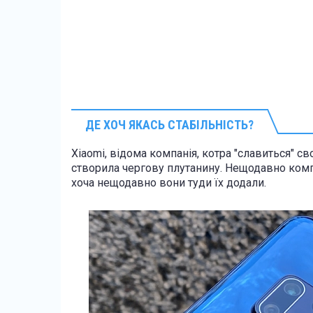
ДЕ ХОЧ ЯКАСЬ СТАБІЛЬНІСТЬ?
Xiaomi, відома компанія, котра "славиться" 
створила чергову плутанину. Нещодавно компа
хоча нещодавно вони туди їх додали.