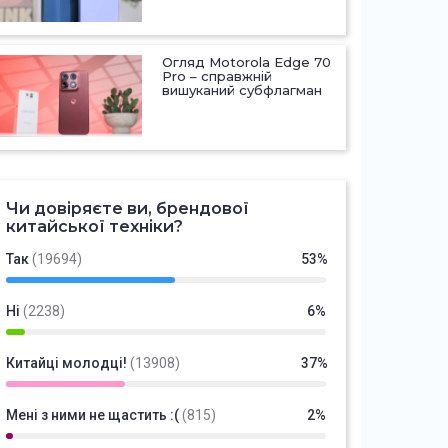
Огляд Motorola Edge 70
Pro – справжній
вишуканий субфлагман
Чи довіряєте ви, брендової
китайської техніки?
Так
(19694)
53%
Ні
(2238)
6%
Китайці молодці!
(13908)
37%
Мені з ними не щастить :(
(815)
2%