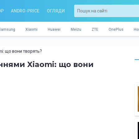
OP
ANDRO-PRICE
ОГЛЯДИ
Samsung
Xiaomi
Huawei
Meizu
ZTE
OnePlus
Ho
i: що вони творять?
ннями Xiaomi: що вони