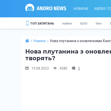
НОВИНИ
ANDRO-T
ТОП ЗАПИТАНЬ
realme
iQOO
Vivo
Новини
Нова плутанина з оновленнями Xiaom
Нова плутанина з оновле
творять?
19.08.2023
4580
2