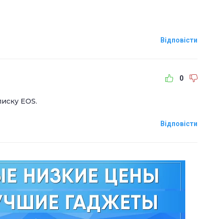
Відповісти
0
писку ЕОS.
Відповісти