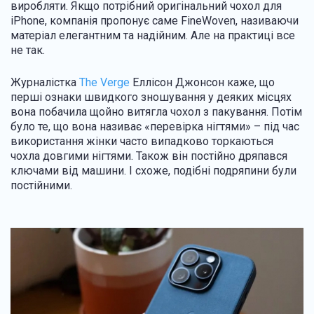
виробляти. Якщо потрібний оригінальний чохол для
iPhone, компанія пропонує саме FineWoven, називаючи
матеріал елегантним та надійним. Але на практиці все
не так.
Журналістка
The Verge
Еллісон Джонсон каже, що
перші ознаки швидкого зношування у деяких місцях
вона побачила щойно витягла чохол з пакування. Потім
було те, що вона називає «перевірка нігтями» – під час
використання жінки часто випадково торкаються
чохла довгими нігтями. Також він постійно дряпався
ключами від машини. І схоже, подібні подряпини були
постійними.