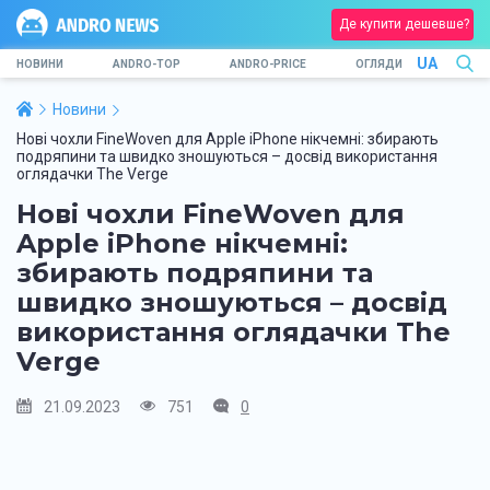
Де купити дешевше?
UA
НОВИНИ
ANDRO-TOP
ANDRO-PRICE
ОГЛЯДИ
Новини
Нові чохли FineWoven для Apple iPhone нікчемні: збирають
подряпини та швидко зношуються – досвід використання
оглядачки The Verge
Нові чохли FineWoven для
Apple iPhone нікчемні:
збирають подряпини та
швидко зношуються – досвід
використання оглядачки The
Verge
21.09.2023
751
0