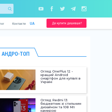
Де купити дешевше?
UA
nor
Контакти
АНДРО-ТОП
Огляд OnePlus 12 -
кращий Android
смартфон для купівлі в
Україні
Огляд Redmi 13:
бюджетник зі стильним
дизайном та 108 Мп
камерою