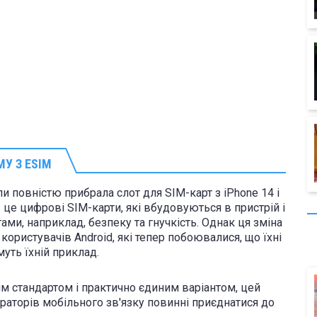
У З ESIM
и повністю прибрала слот для SIM-карт з iPhone 14 і
це цифрові SIM-карти, які вбудовуються в пристрій і
ми, наприклад, безпеку та гнучкість. Однак ця зміна
ористувачів Android, які тепер побоювалися, що їхні
уть їхній приклад.
им стандартом і практично єдиним варіантом, цей
раторів мобільного зв'язку повинні приєднатися до