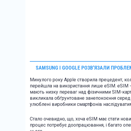
SAMSUNG І GOOGLE РОЗВ'ЯЗАЛИ ПРОБЛЕМ
Минулого року Apple створила прецедент, кол
перейшла на використання лише eSIM. eSIM - 
мають низку переваг над фізичними SIM-карта
викликала обґрунтоване занепокоєння серед к
улюблені виробники смартфонів наслідуватим
Стало очевидно, що, хоча eSIM має стати нов
процес потребує доопрацювання, і багато опе