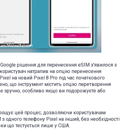
 Google рішення для перенесення eSIM з'явилося з
и користувач натрапив на опцію перенесення
ixel на новий Pixel 8 Pro під час початкового
ено, що інструмент містить опцію перетворення
же зручно, особливо якщо ви подорожуєте або
спрощує цей процес, дозволяючи користувачам
з одного телефону Pixel на інший, без необхідності
оки що тестується лише у США.