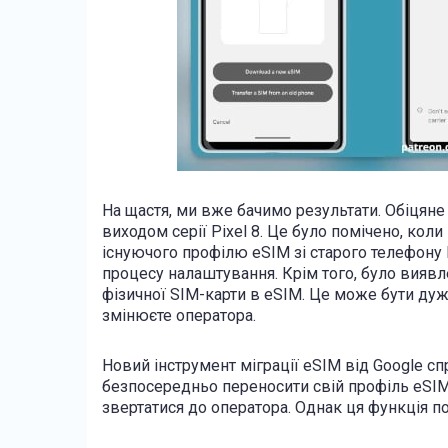
На щастя, ми вже бачимо результати. Обіцяне
виходом серії Pixel 8. Це було помічено, кол
існуючого профілю eSIM зі старого телефону P
процесу налаштування. Крім того, було виявл
фізичної SIM-карти в eSIM. Це може бути ду
змінюєте оператора.
Новий інструмент міграції eSIM від Google 
безпосередньо переносити свій профіль eSIM 
звертатися до оператора. Однак ця функція п