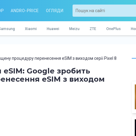
OP
ANDRO-PRICE
ОГЛЯДИ
Samsung
Xiaomi
Huawei
Meizu
ZTE
OnePlus
Ho
щену процедуру перенесення eSIM з виходом серії Pixel 8
 eSIM: Google зробить
енесення eSIM з виходом