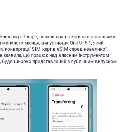
як Samsung і Google, почали працювати над рішеннями.
минулого місяця, випустивши One UI 5.1, який
а конвертації SIM-карт в eSIM серед невеликої
le заявила, що працює над власним інструментом
ли, буде широко представлений з публічним випуском