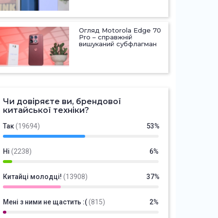
Огляд Motorola Edge 70
Pro – справжній
вишуканий субфлагман
Чи довіряєте ви, брендової
китайської техніки?
Так
(19694)
53%
Ні
(2238)
6%
Китайці молодці!
(13908)
37%
Мені з ними не щастить :(
(815)
2%