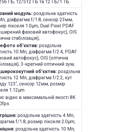
256 ГБ, 12/512 ГБ та 12 ГБ/1 ТБ
овний модуль:
роздільна здатність
Мп, діафрагма f/1.8, сенсор 23мм,
мір пікселя 1.0µm, Dual Pixel PDAF
зширений фазовий автофокус), OIS
ична стабілізація);
ефото об'єктив:
роздільна
тність 10 Мп, діафрагма f/2.4, PDAF
зовий автофокус), OIS (оптична
білізація), 3-кратний оптичний зум;
ширококутний об'єктив:
роздільна
тність 12 Мп, діафрагма f/2.2, кут
яду 123˚, сенсор 12мм, розмір
селя 1.12µm
ис відео в максимальній якості 8K
0fps
трішня:
роздільна здатність 4 Мп,
фрагма f/1.8, розмір пікселя 2.0µm;
нішня:
роздільна здатність 10 Мп,