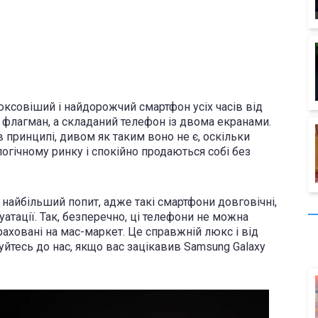
юксовіший і найдорожчий смартфон усіх часів від
 флагман, а складаний телефон із двома екранами.
в принципі, дивом як таким воно не є, оскільки
огічному ринку і спокійно продаються собі без
найбільший попит, адже такі смартфони довговічні,
уатації. Так, безперечно, ці телефони не можна
раховані на мас-маркет. Це справжній люкс і від
йтесь до нас, якщо вас зацікавив Samsung Galaxy