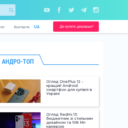
Де купити дешевше?
UA
nor
Контакти
АНДРО-ТОП
Огляд OnePlus 12 -
кращий Android
смартфон для купівлі в
Україні
Огляд Redmi 13:
бюджетник зі стильним
дизайном та 108 Мп
камерою