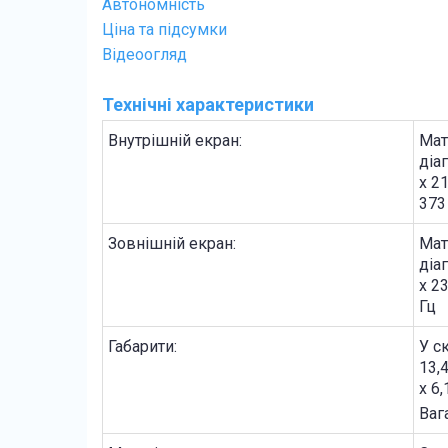
Автономність
Ціна та підсумки
Відеоогляд
Технічні характеристики
Внутрішній екран:
Мат
діа
x 2
373
Зовнішній екран:
Мат
діа
x 2
Гц
Габарити:
У с
13,
x 6
Ваг