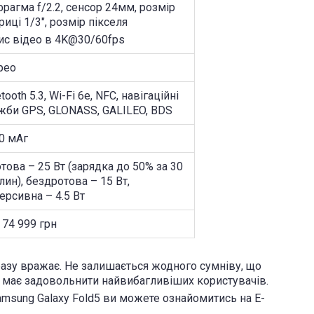
фрагма f/2.2, сенсор 24мм, розмір
риці 1/3", розмір пікселя
ис відео в 4K@30/60fps
рео
tooth 5.3, Wi-Fi 6e, NFC, навігаційні
жби GPS, GLONASS, GALILEO, BDS
0 мАг
това – 25 Вт (зарядка до 50% за 30
лин), бездротова – 15 Вт,
ерсивна – 4.5 Вт
 74 999 грн
разу вражає. Не залишається жодного сумніву, що
 має задовольнити найвибагливіших користувачів.
msung Galaxy Fold5 ви можете ознайомитись на Е-