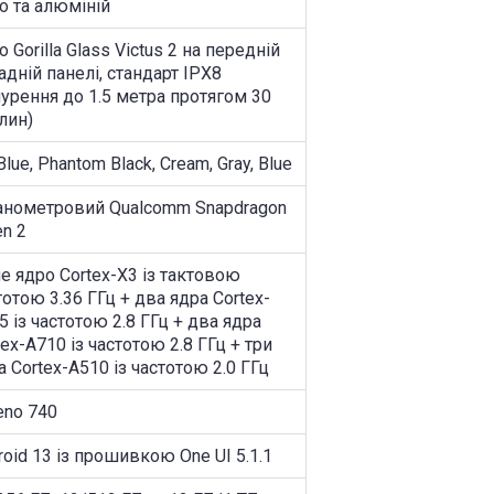
о та алюміній
о Gorilla Glass Victus 2 на передній
задній панелі, стандарт IPX8
нурення до 1.5 метра протягом 30
лин)
Blue, Phantom Black, Cream, Gray, Blue
анометровий Qualcomm Snapdragon
en 2
е ядро Cortex-X3 із тактовою
тотою 3.36 ГГц + два ядра Cortex-
5 із частотою 2.8 ГГц + два ядра
tex-A710 із частотою 2.8 ГГц + три
а Cortex-A510 із частотою 2.0 ГГц
eno 740
roid 13 із прошивкою One UI 5.1.1