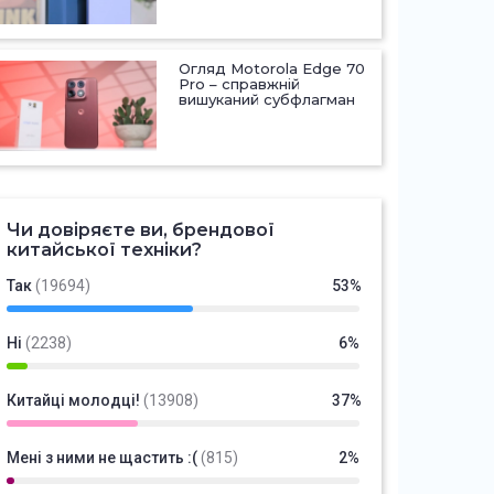
Огляд Motorola Edge 70
Pro – справжній
вишуканий субфлагман
Чи довіряєте ви, брендової
китайської техніки?
Так
(19694)
53%
Ні
(2238)
6%
Китайці молодці!
(13908)
37%
Мені з ними не щастить :(
(815)
2%