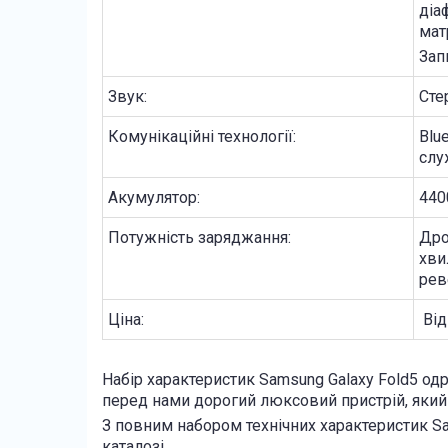
діа
мат
Зап
Звук:
Сте
Комунікаційні технології:
Blue
слу
Акумулятор:
440
Потужність заряджання:
Дро
хви
рев
Ціна:
В
ід
Набір характеристик Samsung Galaxy Fold5 од
перед нами дорогий люксовий пристрій, який
З повним набором технічних характеристик Sa
каталозі.