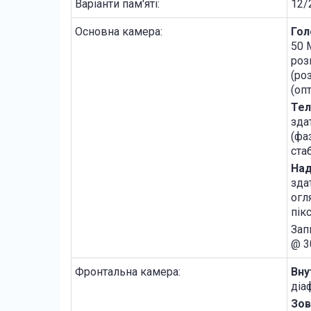
Варіанти пам'яті:
12/
Основна камера:
Гол
50 
роз
(ро
(опт
Тел
зда
(фа
ста
Над
зда
огл
пік
Зап
@ 3
Фронтальна камера:
Вну
діа
Зов