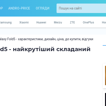
OP
ANDRO-PRICE
ОГЛЯДИ
Samsung
Xiaomi
Huawei
Meizu
ZTE
OnePlus
Ho
xy Fold5 - характеристики, дизайн, ціна, де купити, відгуки
ld5 - найкрутіший складаний