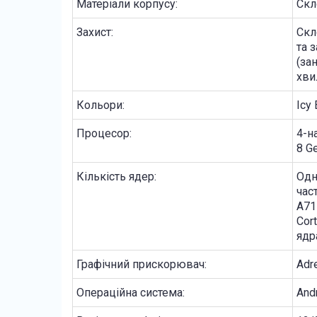
Матеріали корпусу:
Скл
Захист:
Скл
та 
(за
хви
Кольори:
Icy 
Процесор:
4-н
8 G
Кількість ядер:
Одн
час
A71
Cor
ядр
Графічний прискорювач:
Adr
Операційна система:
And