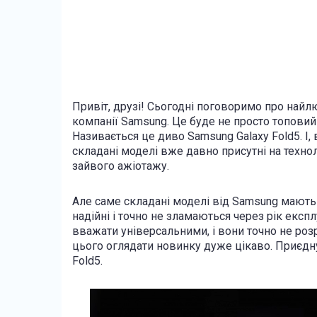
Привіт, друзі! Сьогодні поговоримо про найл
компанії Samsung. Це буде не просто топовий
Називається це диво Samsung Galaxy Fold5. І, 
складані моделі вже давно присутні на технол
зайвого ажіотажу.
Але саме складані моделі від Samsung мають 
надійні і точно не зламаються через рік експл
вважати універсальними, і вони точно не роз
цього оглядати новинку дуже цікаво. Приєдну
Fold5.