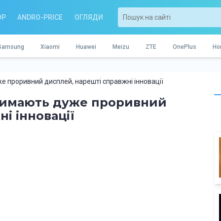
OP
ANDRO-PRICE
ОГЛЯДИ
Samsung
Xiaomi
Huawei
Meizu
ZTE
OnePlus
Ho
 проривний дисплей, нарешті справжні інновації
римають дуже проривний
і інновації