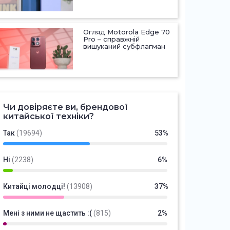
Огляд Motorola Edge 70
Pro – справжній
вишуканий субфлагман
Чи довіряєте ви, брендової
китайської техніки?
Так
(19694)
53%
Ні
(2238)
6%
Китайці молодці!
(13908)
37%
Мені з ними не щастить :(
(815)
2%