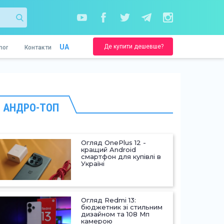
Де купити дешевше?
UA
nor
Контакти
АНДРО-ТОП
Огляд OnePlus 12 -
кращий Android
смартфон для купівлі в
Україні
Огляд Redmi 13:
бюджетник зі стильним
дизайном та 108 Мп
камерою