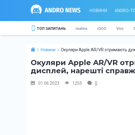
НОВИНИ
ANDRO-T
ТОП ЗАПИТАНЬ
realme
iQOO
Vivo
Новини
Окуляри Apple AR/VR отримають дуже
Окуляри Apple AR/VR от
дисплей, нарешті справжн
01.06.2023
1255
0