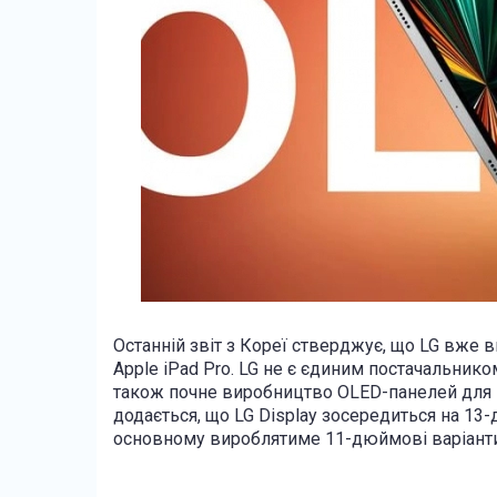
Останній звіт з Кореї стверджує, що LG вже 
Apple iPad Pro. LG не є єдиним постачальнико
також почне виробництво OLED-панелей для ци
додається, що LG Display зосередиться на 13
основному вироблятиме 11-дюймові варіанти