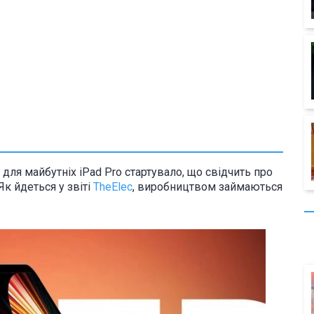
ля майбутніх iPad Pro стартувало, що свідчить про
к йдеться у звіті
TheElec
, виробництвом займаються