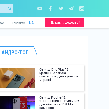
Де купити дешевше?
UA
nor
Контакти
АНДРО-ТОП
Огляд OnePlus 12 -
кращий Android
смартфон для купівлі в
Україні
Огляд Redmi 13:
бюджетник зі стильним
дизайном та 108 Мп
камерою