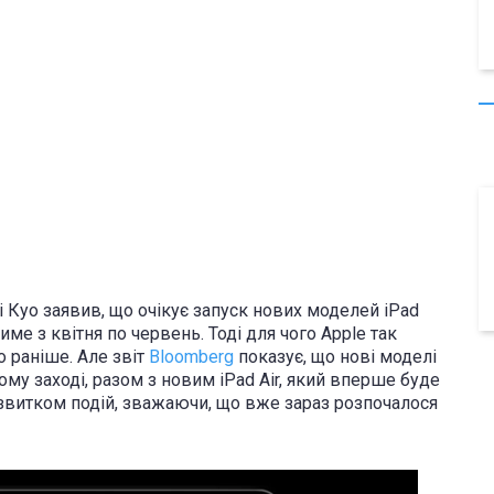
Чі Куо заявив, що очікує запуск нових моделей iPad
име з квітня по червень. Тоді для чого Apple так
 раніше. Але звіт
Bloomberg
показує, що
нові моделі
му заході, разом з новим iPad Air, який вперше буде
розвитком подій, зважаючи, що вже зараз розпочалося