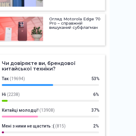
Огляд Motorola Edge 70
Pro – справжній
вишуканий субфлагман
Чи довіряєте ви, брендової
китайської техніки?
Так
(19694)
53%
Ні
(2238)
6%
Китайці молодці!
(13908)
37%
Мені з ними не щастить :(
(815)
2%