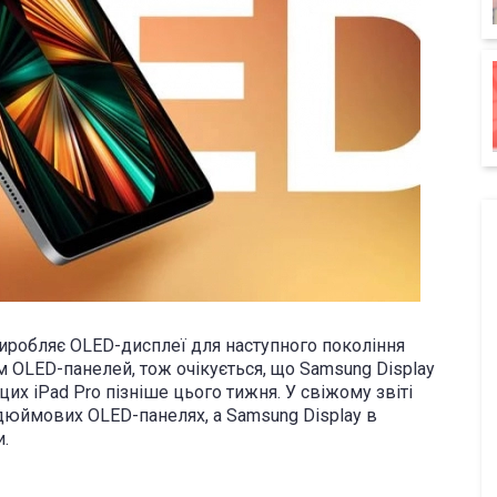
виробляє OLED-дисплеї для наступного покоління
м OLED-панелей, тож очікується, що Samsung Display
х iPad Pro пізніше цього тижня. У свіжому звіті
-дюймових OLED-панелях, а Samsung Display в
.