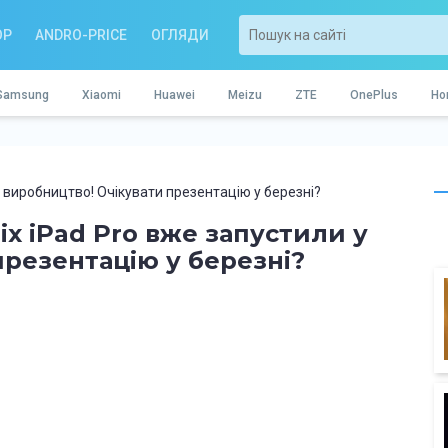
OP
ANDRO-PRICE
ОГЛЯДИ
Samsung
Xiaomi
Huawei
Meizu
ZTE
OnePlus
Ho
у виробництво! Очікувати презентацію у березні?
х iPad Pro вже запустили у
презентацію у березні?