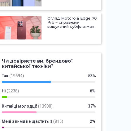
Огляд Motorola Edge 70
Pro – справжній
вишуканий субфлагман
Чи довіряєте ви, брендової
китайської техніки?
Так
(19694)
53%
Ні
(2238)
6%
Китайці молодці!
(13908)
37%
Мені з ними не щастить :(
(815)
2%