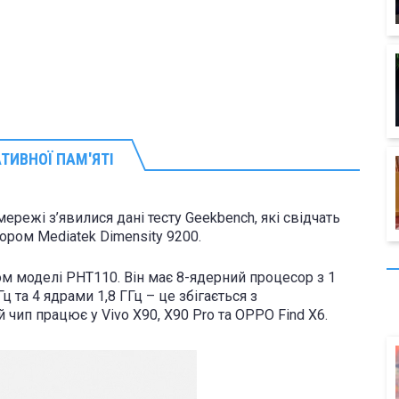
АТИВНОЇ ПАМ'ЯТІ
мережі з’явилися дані тесту Geekbench, які свідчать
ром Mediatek Dimensity 9200.
ом моделі PHT110. Він має 8-ядерний процесор з 1
ц та 4 ядрами 1,8 ГГц – це збігається з
 чип працює у Vivo X90, X90 Pro та OPPO Find X6.