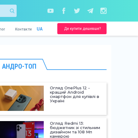
Де купити дешевше?
UA
nor
Контакти
АНДРО-ТОП
Огляд OnePlus 12 -
кращий Android
смартфон для купівлі в
Україні
Огляд Redmi 13:
бюджетник зі стильним
дизайном та 108 Мп
камерою