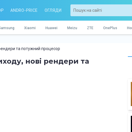
OP
ANDRO-PRICE
ОГЛЯДИ
Samsung
Xiaomi
Huawei
Meizu
ZTE
OnePlus
Ho
і рендери та потужний процесор
виходу, нові рендери та