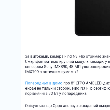
За витоками, камера Find N3 Flip отримає зн
Смартфон матиме круглий модуль камери, у 
сенсором Sony IMX890, 48 МП ультрашироки
IMX709 з оптичним зумом x2.
Попередньо відомо
про 8” LTPO AMOLED-дисп
екран на тильній стороні. Find N3 Flip серти
порівнянні з 33 Вт у попередника.
Очікується, що Oppo анонсує складаний смартф