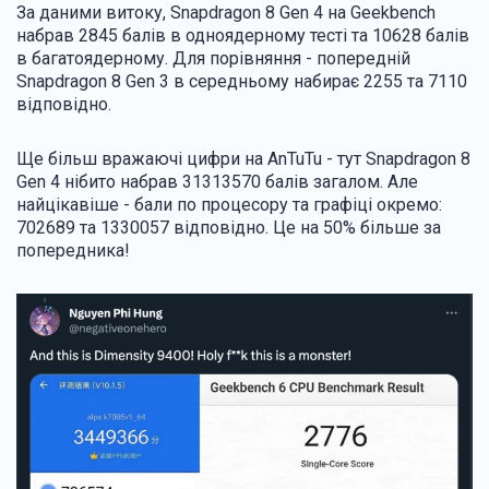
За даними витоку, Snapdragon 8 Gen 4 на Geekbench
набрав 2845 балів в одноядерному тесті та 10628 балів
в багатоядерному. Для порівняння - попередній
Snapdragon 8 Gen 3 в середньому набирає 2255 та 7110
відповідно.
Ще більш вражаючі цифри на AnTuTu - тут Snapdragon 8
Gen 4 нібито набрав 31313570 балів загалом. Але
найцікавіше - бали по процесору та графіці окремо:
702689 та 1330057 відповідно. Це на 50% більше за
попередника!