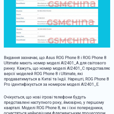
Видання зазначає, що Asus ROG Phone 8 і ROG Phone 8
Ultimate мають номер моделі AI2401_A для світового
ринку. Кажуть, що номер моделі AI2401_C представляє
версії моделей ROG Phone 8 і Ultimate, які
продаватимуться в Китаї та Індії. Нарешті, ROG Phone 8
Pro ідентифікується за номером моделі AI2401_E.
Очікується, що нові ігрові телефони будуть
представлені наступного року, ймовірно, у першому
кварталі. Моделі ROG Phone 8, як і їхні попередники,
оснастяться найновішим флагманським процесором