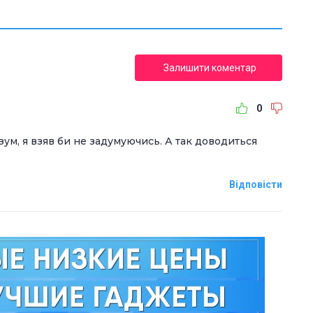
Залишити коментар
0
зум, я взяв би не задумуючись. А так доводиться
Відповісти