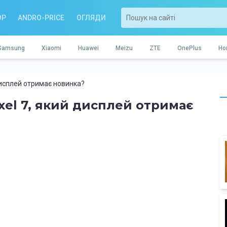
OP
ANDRO-PRICE
ОГЛЯДИ
Samsung
Xiaomi
Huawei
Meizu
ZTE
OnePlus
Ho
 дисплей отримає новинка?
ixel 7, який дисплей отримає