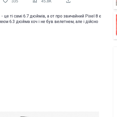
 це ті самі 6.7 дюймів, а от про звичайний Pixel 8 є
еєм 6.3 дюйма хоч і не був велетнем, але і дійсно