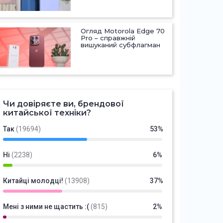
Огляд Motorola Edge 70
Pro – справжній
вишуканий субфлагман
Чи довіряєте ви, брендової
китайської техніки?
Так
(19694)
53%
Ні
(2238)
6%
Китайці молодці!
(13908)
37%
Мені з ними не щастить :(
(815)
2%