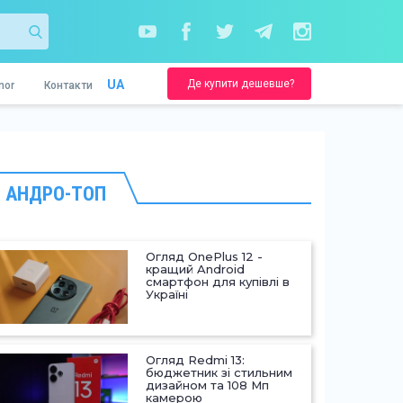
Де купити дешевше?
UA
nor
Контакти
АНДРО-ТОП
Огляд OnePlus 12 -
кращий Android
смартфон для купівлі в
Україні
Огляд Redmi 13:
бюджетник зі стильним
дизайном та 108 Мп
камерою