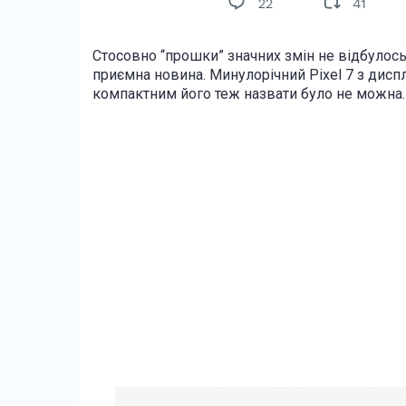
Стосовно “прошки” значних змін не відбулось -
приємна новина. Минулорічний Pixel 7 з диспл
компактним його теж назвати було не можна.